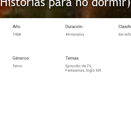
(Historias para no dormir)
Año
Duración
Clasif
1968
44 minutos
Sin inf
Géneros
Temas
Terror
Episodio de TV
,
Fantasmas
,
Siglo XIX