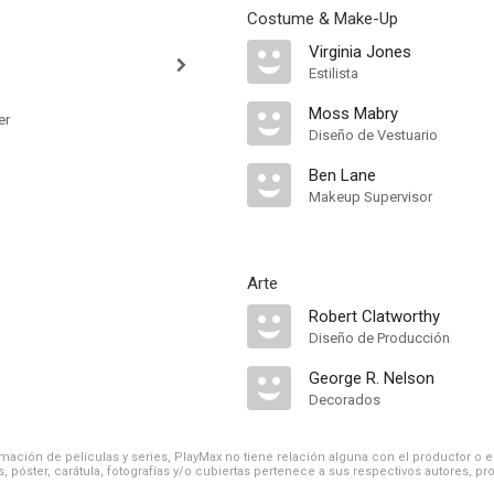
Costume & Make-Up
Virginia Jones
Estilista
Moss Mabry
er
Diseño de Vestuario
Ben Lane
Makeup Supervisor
Arte
Robert Clatworthy
Diseño de Producción
George R. Nelson
Decorados
ación de películas y series, PlayMax no tiene relación alguna con el productor o el d
, póster, carátula, fotografías y/o cubiertas pertenece a sus respectivos autores, pr