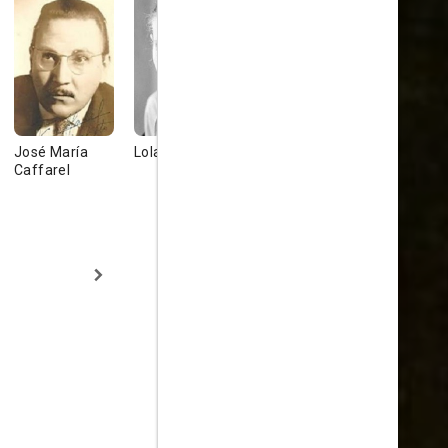
José María
Lola Gaos
Anne Jackson
Betty Field
Caffarel
Muriel Laszlo
Thelma