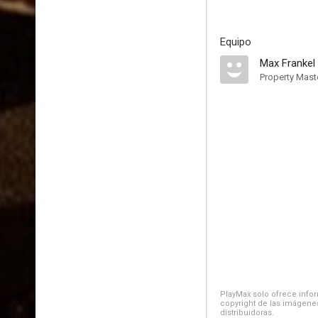
Equipo
Max Frankel
Property Mast
PlayMax solo ofrece inform
copyright de las imágenes
distribuidoras.