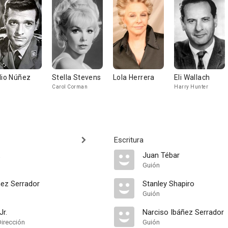
lio Núñez
Stella Stevens
Lola Herrera
Eli Wallach
Carol Corman
Harry Hunter
Escritura
Juan Tébar
Guión
ñez Serrador
Stanley Shapiro
Guión
Jr.
Narciso Ibáñez Serrador
Dirección
Guión