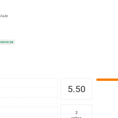
ñadir
5.50
2