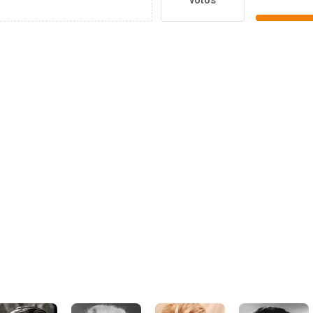
votos