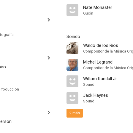
Nate Monaster
Guión
tografía
Sonido
Waldo de los Ríos
Compositor de la Música Orig
Michel Legrand
iro
Compositor de la Música Orig
William Randall Jr.
Sound
Produccion
Jack Haynes
Sound
2 más
derson