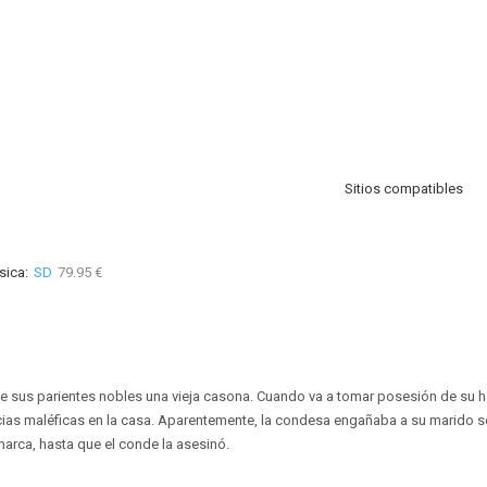
Sitios compatibles
sica:
SD
79.95 €
e sus parientes nobles una vieja casona. Cuando va a tomar posesión de su he
cias maléficas en la casa. Aparentemente, la condesa engañaba a su marido 
arca, hasta que el conde la asesinó.