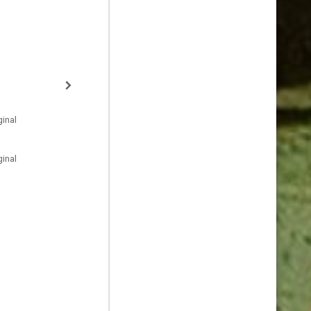
inal
inal