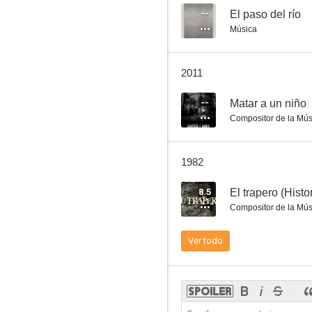
--
El paso del río
Música
Don Quijote cabalga de nuevo
2011
7.5
--
Matar a un niño
Compositor de la Mús
1982
8.5
El trapero (Histo
Compositor de la Mús
Waldo
Ver todo
6.0