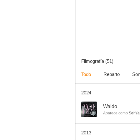
¿Es usted el asesino?
8.3
Filmografía (51)
Todo
Reparto
Son
2024
Historias para no dormir
7.8
7.5
Waldo
Aparece como
Self (a
2013