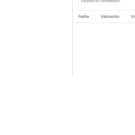
Fecha
Valoración
V
Dos chicas locas locas
5.5
La casa (Historias para no dormir)
2.8