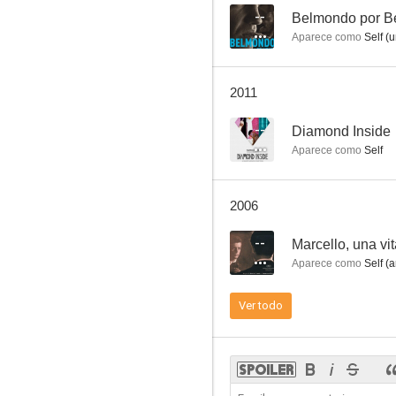
--
Belmondo por B
Aparece como
Self (u
Furia de titanes
2011
7.0
--
Diamond Inside
Aparece como
Self
2006
--
Marcello, una vi
Aparece como
Self (a
Africa Express
Ver todo
6.9