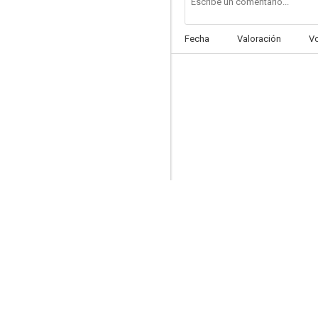
Fecha
Valoración
V
Sol rojo
6.0
La décima víctima (La víctima número diez)
5.0