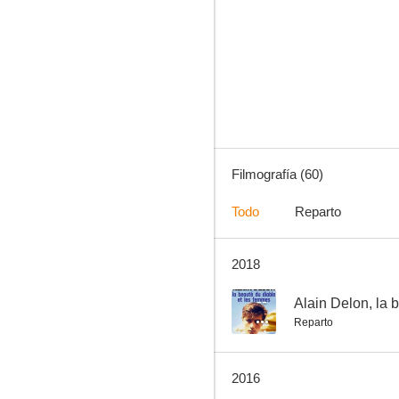
Cuatro tíos de Texas
8.3
Filmografía (60)
Todo
Reparto
2018
La gruta de la rosa de oro
7.3
--
Alain Delon, la b
Reparto
2016