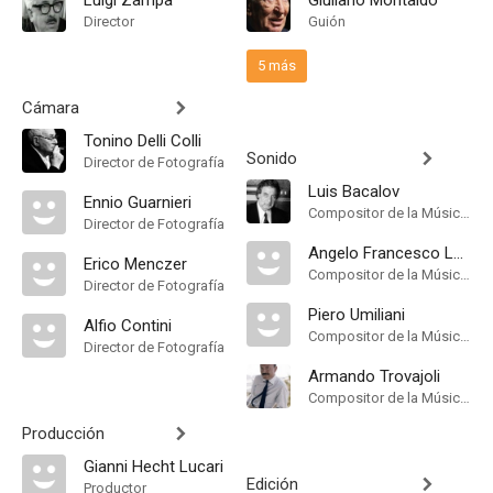
Luigi Zampa
Giuliano Montaldo
Director
Guión
5 más
Cámara
Tonino Delli Colli
Sonido
Director de Fotografía
Luis Bacalov
Ennio Guarnieri
Compositor de la Música Original
Director de Fotografía
Angelo Francesco Lavagnino
Erico Menczer
Compositor de la Música Original
Director de Fotografía
Piero Umiliani
Alfio Contini
Compositor de la Música Original
Director de Fotografía
Armando Trovajoli
Compositor de la Música Original
Producción
Gianni Hecht Lucari
Edición
Productor