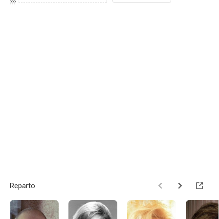
1
???
Reparto