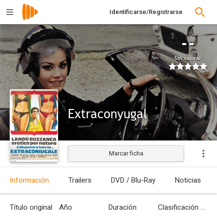
Identificarse/Registrarse
--
Sin valorar
Extraconyugal
Marcar ficha
Estrenada
Información
Trailers
DVD / Blu-Ray
Noticias
Título original
Año
Duración
Clasificación por edades