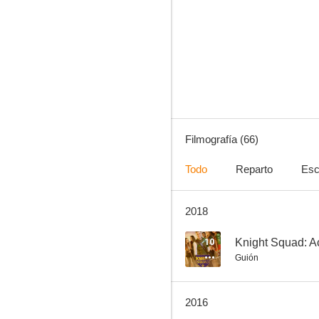
Arreglo de cuentas en San Genaro
7.0
Filmografía (66)
Todo
Reparto
Esc
2018
Llegó la hora
6.4
10
Guión
2016