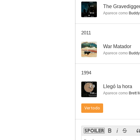
--
The Gravedigger
Aparece como
Buddy 
La mujer avispa
2011
6.0
--
War Matador
Aparece como
Buddy 
1994
7.0
Llegó la hora
Aparece como
Brett 
La muerte camina con tacón alto
Ver todo
5.1