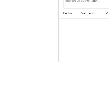
Fecha
Valoración
V
Almas inocentes
1.0
El santo
--