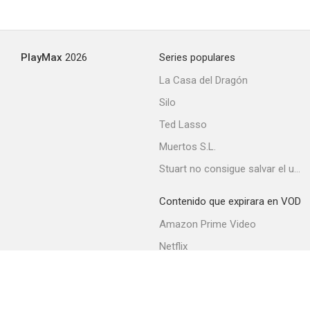
La dimensión desconocida: Pasaje para una trompeta
PlayMax
2026
Series populares
--
La Casa del Dragón
Silo
Ted Lasso
Muertos S.L.
Stuart no consigue salvar el universo
Contenido que expirara en VOD
La vida de un gángster
Amazon Prime Video
Netflix
Movistar+
Filmin