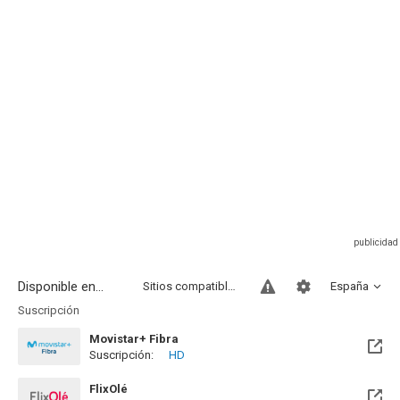
Disponible en...
Sitios compatibles
España
Suscripción
Movistar+ Fibra
Suscripción:
HD
Disponible hasta el Vie, 01 Ene 2100 (Quedan 73 años)
FlixOlé