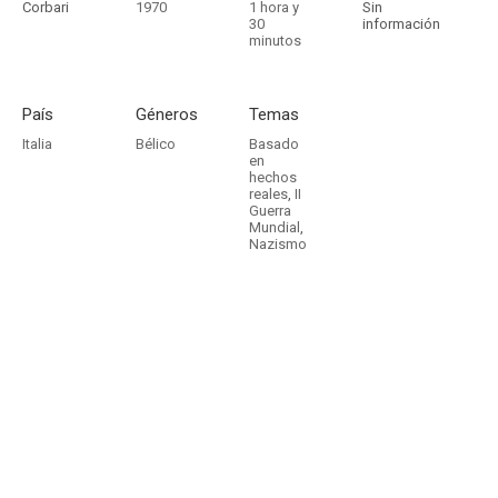
Corbari
1970
1 hora y
Sin
30
información
minutos
País
Géneros
Temas
Italia
Bélico
Basado
en
hechos
reales
,
II
Guerra
Mundial
,
Nazismo