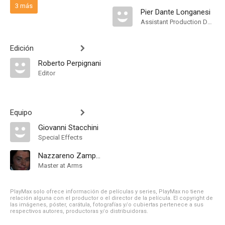
3 más
Pier Dante Longanesi
Assistant Production Design
Edición
Roberto Perpignani
Editor
Equipo
Giovanni Stacchini
Special Effects
Nazzareno Zamperla
Master at Arms
PlayMax solo ofrece información de películas y series, PlayMax no tiene
relación alguna con el productor o el director de la película. El copyright de
las imágenes, póster, carátula, fotografías y/o cubiertas pertenece a sus
respectivos autores, productoras y/o distribuidoras.