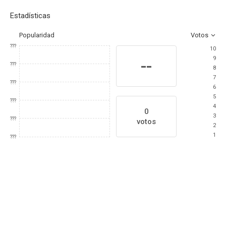
Estadísticas
Popularidad
Votos
???
10
9
--
???
8
7
???
6
5
???
4
0
3
???
votos
2
1
???