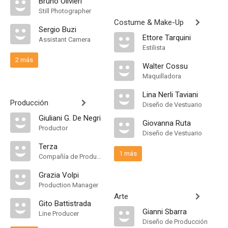
Bruno Olivieri
Still Photographer
Costume & Make-Up
Sergio Buzi
Ettore Tarquini
Assistant Camera
Estilista
2 más
Walter Cossu
Maquilladora
Lina Nerli Taviani
Producción
Diseño de Vestuario
Giuliani G. De Negri
Giovanna Ruta
Productor
Diseño de Vestuario
Terza
1 más
Compañía de Produccion
Grazia Volpi
Production Manager
Arte
Gito Battistrada
Gianni Sbarra
Line Producer
Diseño de Producción