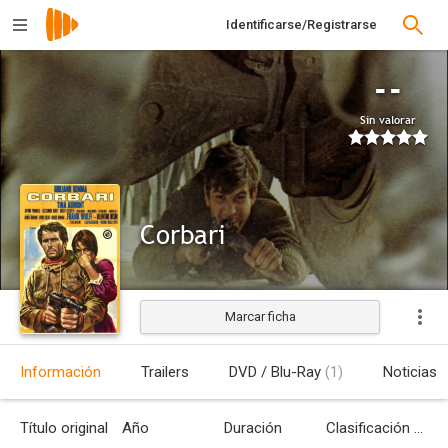
Identificarse/Registrarse
--
Sin valorar
Corbari
Marcar ficha
Estrenada
Información
Trailers
DVD / Blu-Ray
(1)
Noticias
Título original
Año
Duración
Clasificación por edades