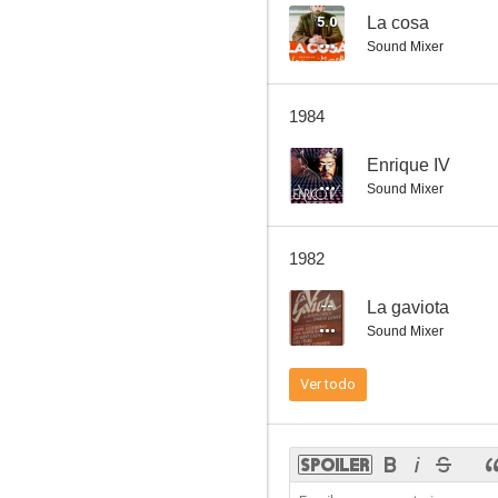
5.0
La cosa
Sound Mixer
La gaviota
1984
--
--
Enrique IV
Sound Mixer
1982
--
La gaviota
Sound Mixer
Ecce bombo (Traperos)
Ver todo
--