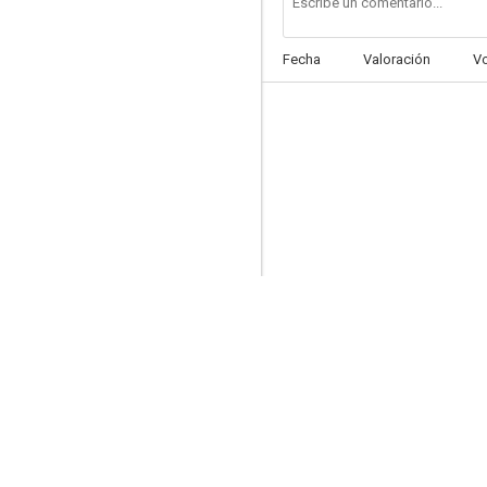
Fecha
Valoración
V
La gaviota
--
El semen del hombre
--