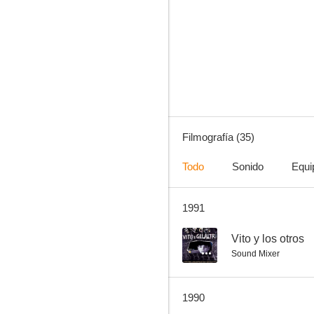
La cosa
--
Filmografía (35)
Todo
Sonido
Equi
1991
Vito y los otros
--
--
Vito y los otros
Sound Mixer
1990