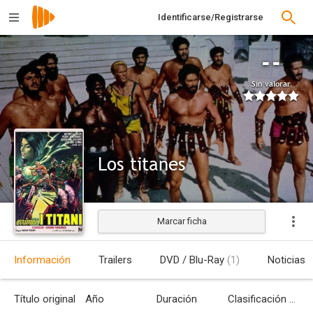
Identificarse/Registrarse
--
Sin valorar
Los titanes
Marcar ficha
Estrenada
Información
Trailers
DVD / Blu-Ray
(1)
Noticias
Título original
Año
Duración
Clasificación por edades