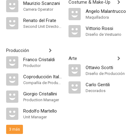
Costume & Make-Up
Maurizio Scanzani
Camera Operator
Angelo Malantrucco
Maquilladora
Renato del Frate
Second Unit Director of Photography
Vittorio Rossi
Diseño de Vestuario
Producción
Arte
Franco Cristaldi
Productor
Ottavio Scotti
Diseño de Producción
Coproducción Italia-Francia
Compañía de Produccion
Carlo Gentili
Decorados
Giorgio Cristallini
Production Manager
Rodolfo Martello
Unit Manager
3 más