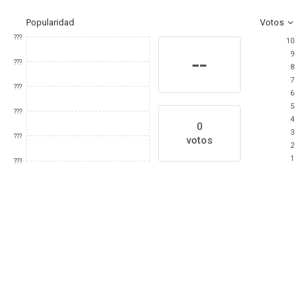
Popularidad
Votos
???
10
9
--
???
8
7
???
6
5
???
4
0
3
???
votos
2
1
???