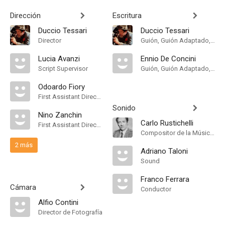
Dirección
Escritura
Duccio Tessari
Duccio Tessari
Director
Guión, Guión Adaptado, Historia
Lucia Avanzi
Ennio De Concini
Script Supervisor
Guión, Guión Adaptado, Historia
Odoardo Fiory
First Assistant Director
Sonido
Nino Zanchin
Carlo Rustichelli
First Assistant Director
Compositor de la Música Original
2 más
Adriano Taloni
Sound
Franco Ferrara
Cámara
Conductor
Alfio Contini
Director de Fotografía