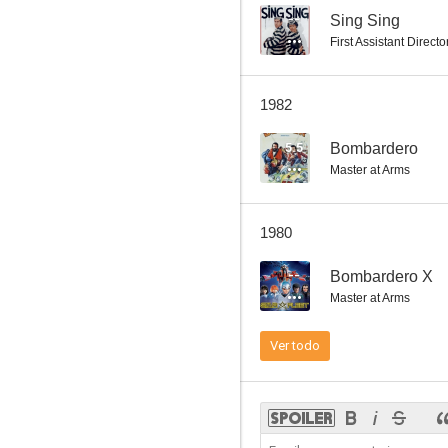
--
Sing Sing
First Assistant Directo
Yo soy Trinidad (Django dispara primero)
1982
5.5
5.5
Bombardero
Master at Arms
1980
--
Bombardero X
Master at Arms
Bombardero
Ver todo
5.0