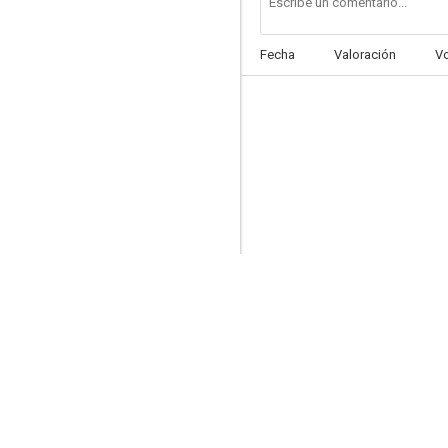
Fecha
Valoración
V
El valle de los hombres de piedra
--
Sing Sing
--