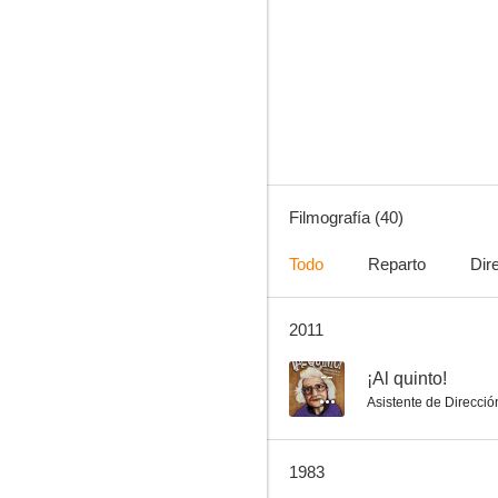
Johnny el vengador
7.1
Filmografía (40)
Todo
Reparto
Dir
2011
Dos misioneros
7.0
--
¡Al quinto!
Asistente de Direcció
1983