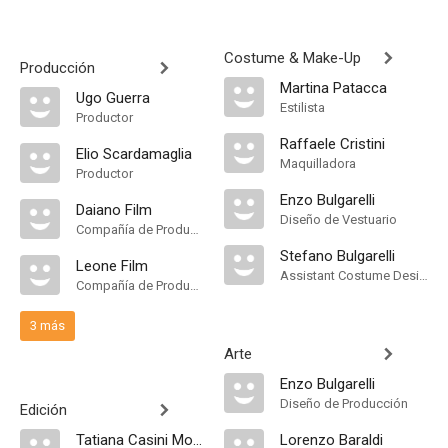
Costume & Make-Up
Producción
Martina Patacca
Ugo Guerra
Estilista
Productor
Raffaele Cristini
Elio Scardamaglia
Maquilladora
Productor
Enzo Bulgarelli
Daiano Film
Diseño de Vestuario
Compañía de Produccion
Stefano Bulgarelli
Leone Film
Assistant Costume Designer
Compañía de Produccion
3 más
Arte
Enzo Bulgarelli
Diseño de Producción
Edición
Tatiana Casini Morigi
Lorenzo Baraldi