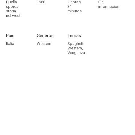
Quella
1968
1 hora y
Sin
sporca
31
información
storia
minutos
nel west
País
Géneros
Temas
Italia
Western
Spaghetti
Western
,
Venganza