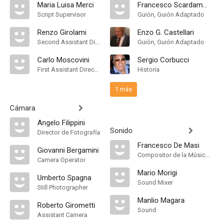
Maria Luisa Merci
Francesco Scardamaglia
Script Supervisor
Guión, Guión Adaptado
Renzo Girolami
Enzo G. Castellari
Second Assistant Director
Guión, Guión Adaptado
Carlo Moscovini
Sergio Corbucci
First Assistant Director
Historia
1 más
Cámara
Angelo Filippini
Sonido
Director de Fotografía
Francesco De Masi
Giovanni Bergamini
Compositor de la Música Original
Camera Operator
Mario Morigi
Umberto Spagna
Sound Mixer
Still Photographer
Manlio Magara
Roberto Girometti
Sound
Assistant Camera