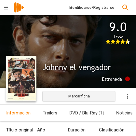
Identificarse/Registrarse
9.0
1 voto
Johnny el vengador
Estrenada
Marcar ficha
Información
Trailers
DVD / Blu-Ray
(1)
Noticias
Título original
Año
Duración
Clasificación por edades