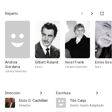
Reparto
Andrea
Gilbert Roland
Horst Frank
Ennio Gir
Giordana
Dazio
Claudio Hamilton
Ross
Johnny Hamilton
Dirección
Escritura
Enzo G. Castellari
Tito Carpi
Director
Guión, Guión Adaptado