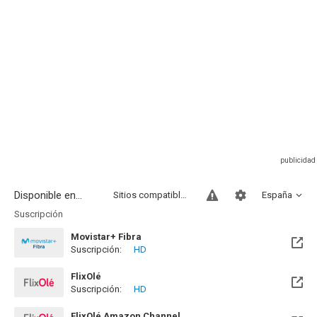
Disponible en...
Sitios compatibles
España
Suscripción
Movistar+ Fibra
Suscripción:
HD
Disponible hasta el Vie, 01 Ene 2100 (Quedan 73 años)
FlixOlé
Suscripción:
HD
FlixOlé Amazon Channel