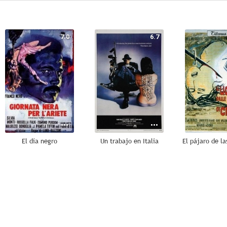
7.0
6.7
El día negro
Un trabajo en Italia
6.0
4.0