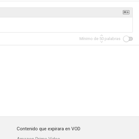
 mi perdón
Nueva York llama a Superdrago
Mínimo de
50
palabras
Contenido que expirara en VOD