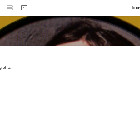
Iden
rafía.