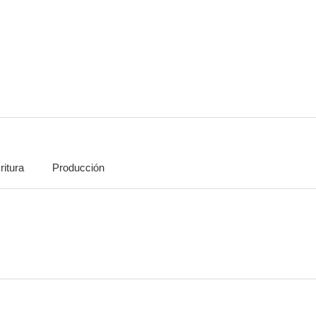
Dos menos uno, tres
El retrato de Dorian Gray
Menos a 
--
--
ritura
Producción
Caro Michele
Gran golpe en el santo año
Caza Impl
--
--