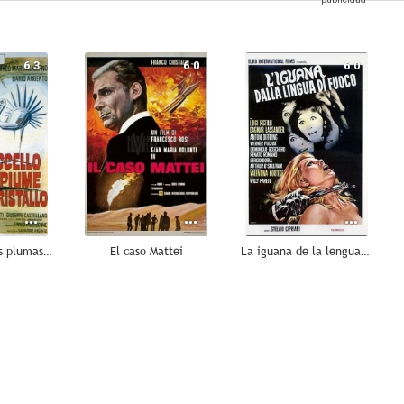
6.3
6.0
6.0
El pájaro de las plumas de cristal
El caso Mattei
La iguana de la lengua de fuego
--
--
--