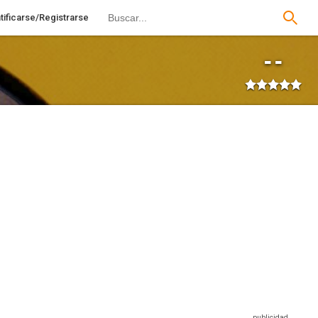
tificarse/Registrarse
--