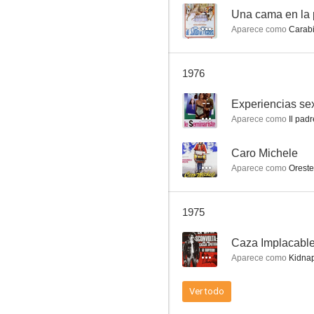
--
Una cama en la 
Aparece como
Carabi
Los amigos
1976
--
--
Experiencias sex
Aparece como
Il padr
--
Caro Michele
Aparece como
Oreste
1975
Corbari
--
Caza Implacabl
--
Aparece como
Kidna
Ver todo