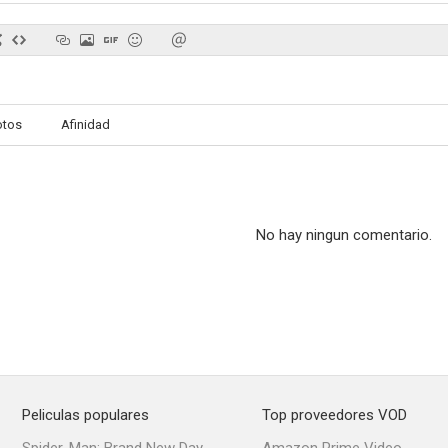
El momento de matar
En la boca del lobo
La venganza y
otos
Afinidad
No hay ningun comentario.
Peliculas populares
Top proveedores VOD