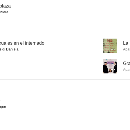
plaza
niere
Frankenstein '80
La brigada del inspector Bogart
Abuso de 
--
--
uales en el internado
--
La 
e di Daniela
Apa
--
Gra
Apa
Y Dios está con nosotros
El retrato de Dorian Gray
La batalla de
e
--
--
pper