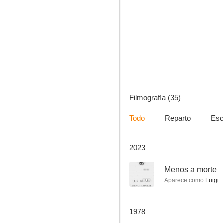
La amante
--
Filmografía (35)
Todo
Reparto
Esc
2023
La plaza
--
--
Menos a morte
Aparece como
Luigi
1978