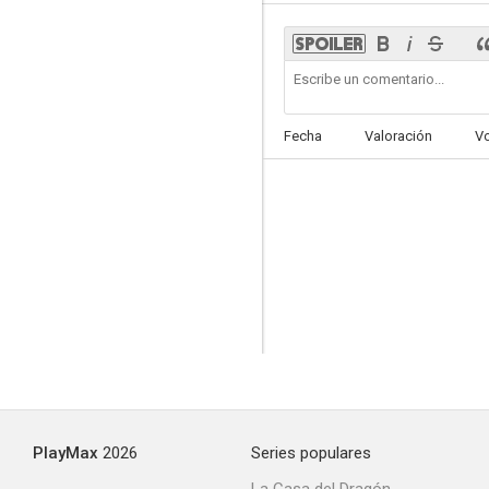
Un minuto para rezar, un segundo para morir
Fecha
Valoración
V
PlayMax
2026
Series populares