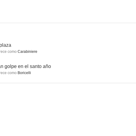
poder
El último rebelde
El justiciero ciego (Blindman)
--
--
--
plaza
rece como
Carabiniere
n golpe en el santo año
rece como
Boricelli
l Alamein
Objetivo Rommel
Los diablos de la guerra
--
--