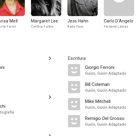
risa Mell
Margaret Lee
Jess Hahn
Carlo D'Angelo
rity Farrel
Cynthia Fulton
Baby Face
Fernand Lamas
Escritura
oni
Giorgio Ferroni
Guión, Guión Adaptado
Bill Coleman
Guión, Guión Adaptado
Mike Mitchell
chi
Guión, Guión Adaptado
tografía
Remigio Del Grosso
Guión, Guión Adaptado