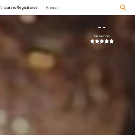
tificarse/Registrarse
--
Sin valorar