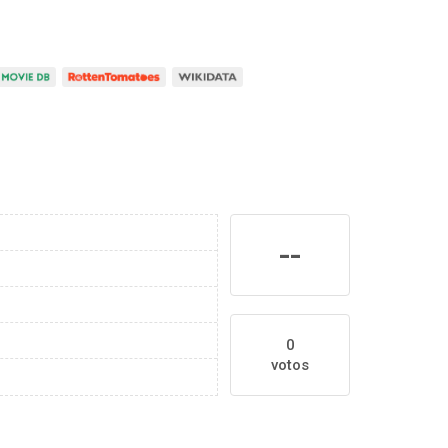
--
0
votos