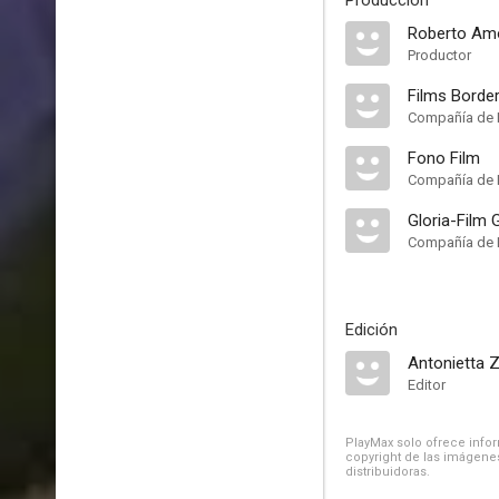
Producción
Roberto Am
Productor
Films Border
Compañía de 
Fono Film
Compañía de 
Gloria-Film
Compañía de 
Edición
Antonietta Z
Editor
PlayMax solo ofrece inform
copyright de las imágenes
distribuidoras.