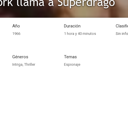
rk llama a Superdrago
Año
Duración
Clasif
1966
1 hora y 40 minutos
Sin inf
Géneros
Temas
Intriga
,
Thriller
Espionaje