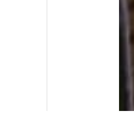
Contenido que expirara en VOD
Amazon Prime Video