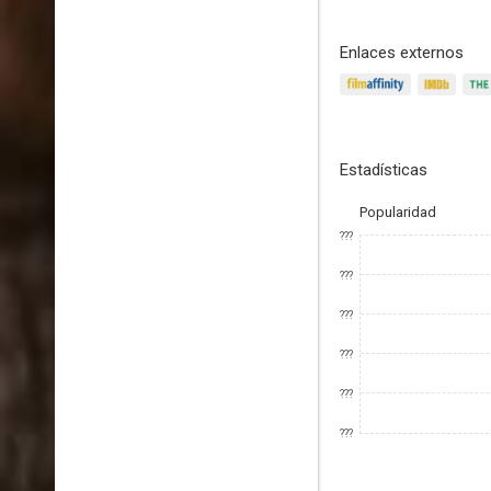
Enlaces externos
Estadísticas
Popularidad
???
???
???
???
???
???