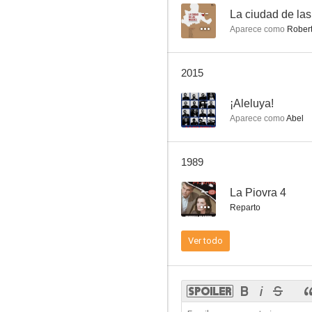
--
La ciudad de la
Aparece como
Robert
La salamandra roja
2015
6.1
--
¡Aleluya!
Aparece como
Abel
1989
--
La Piovra 4
Reparto
Winchester, uno entre mil
Ver todo
6.0