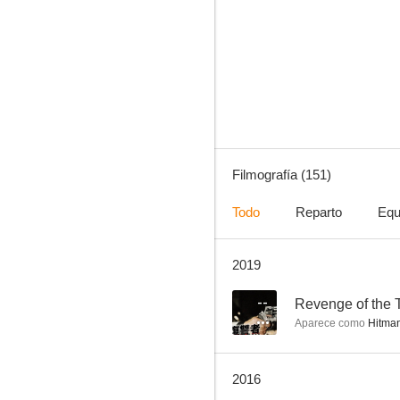
Bella, valiente y buena
7.0
Filmografía (151)
Todo
Reparto
Equ
2019
Siete orquídeas manchadas de rojo
6.8
--
Revenge of the 
Aparece como
Hitman
2016