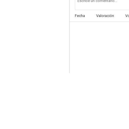
Fecha
Valoración
V
Le llamaban... Pegafuerte
6.0
Vende la pistola y cómprate la tumba (Ha llegado Sartana)
5.9