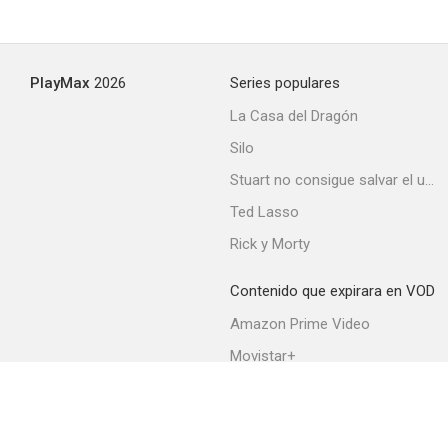
Cuarenta grados a la sombra de la sábana blanca
PlayMax
2026
Series populares
--
La Casa del Dragón
Silo
Stuart no consigue salvar el universo
Ted Lasso
Rick y Morty
Contenido que expirara en VOD
Cuenta saldada
Amazon Prime Video
--
Movistar+
Netflix
Filmin