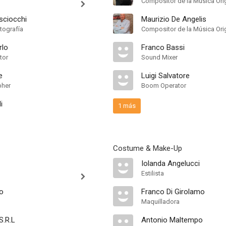
Compositor de la Música Orig
sciocchi
Maurizio De Angelis
tografía
Compositor de la Música Orig
rlo
Franco Bassi
tor
Sound Mixer
e
Luigi Salvatore
pher
Boom Operator
i
1 más
Costume & Make-Up
Iolanda Angelucci
Estilista
so
Franco Di Girolamo
Maquilladora
S.R.L
Antonio Maltempo