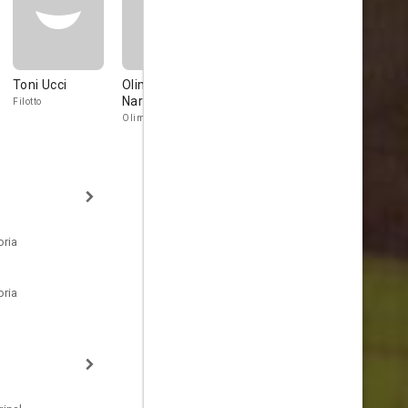
Toni Ucci
Olimpia Di
Massimo Vanni
Vittorio St
Nardo
Filotto
Brigadier Gargiulo
Zagaja
Olimpia Trippetta
oria
oria