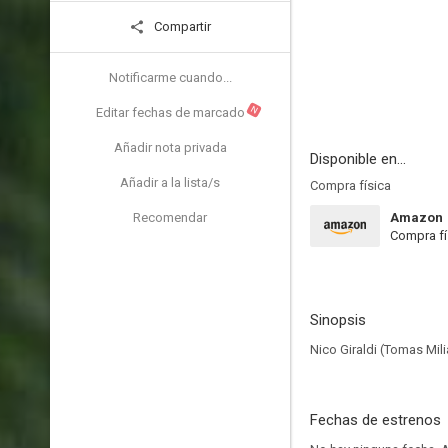
Compartir
Notificarme cuando...
N
Editar fechas de marcado
Añadir nota privada
Disponible en...
Añadir a la lista/s
Compra física
Recomendar
Amazon
Compra fí
Sinopsis
Nico Giraldi (Tomas Mil
Fechas de estrenos