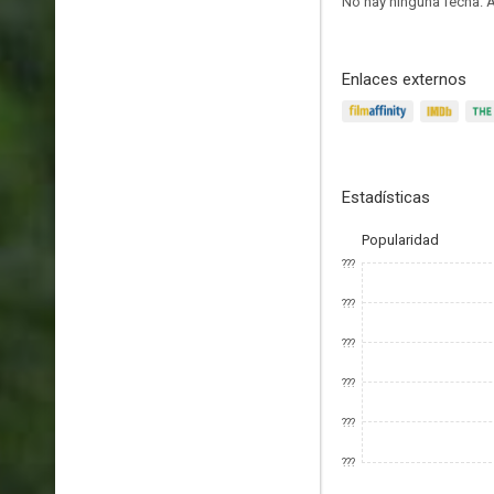
No hay ninguna fecha.
A
Enlaces externos
Estadísticas
Popularidad
???
???
???
???
???
???