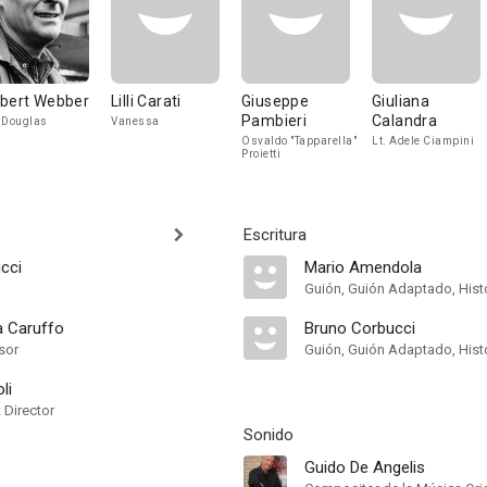
bert Webber
Lilli Carati
Giuseppe
Giuliana
Pambieri
Calandra
 Douglas
Vanessa
Osvaldo "Tapparella"
Lt. Adele Ciampini
Proietti
Escritura
cci
Mario Amendola
Guión, Guión Adaptado, Hist
a Caruffo
Bruno Corbucci
sor
Guión, Guión Adaptado, Hist
li
t Director
Sonido
Guido De Angelis