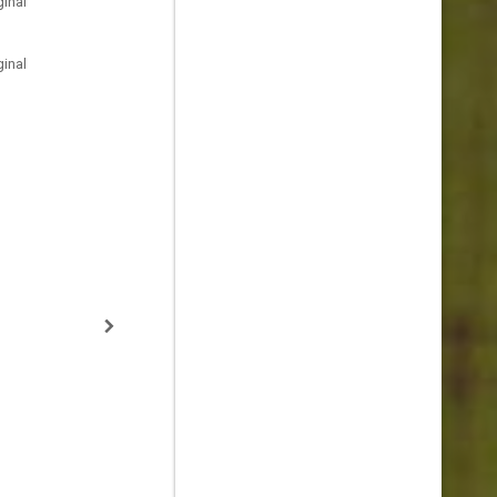
inal
inal