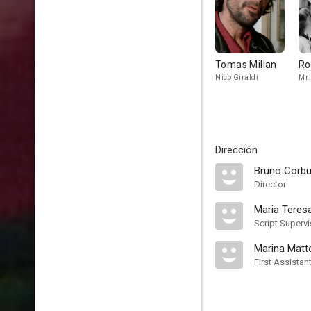
Tomas Milian
Ro
Nico Giraldi
Mr.
Dirección
Bruno Corbu
Director
Maria Teres
Script Supervi
Marina Matto
First Assistan