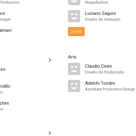
Produccion
Maquilladora
evi
Luciano Sagoni
anager
Diseño de Vestuario
lmieri
2 más
Arte
Claudio Cinini
iso
Diseño de Producción
Adelchi Tondini
olillo
Assistant Production Design
or
chini
or