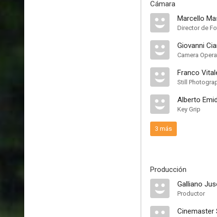
Cámara
Marcello Ma
Director de Fo
Giovanni Cia
Camera Opera
Franco Vital
Still Photogra
Alberto Emid
Key Grip
3 más
Producción
Galliano Ju
Productor
Cinemaster 