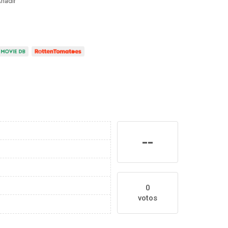
ñadir
--
0
votos