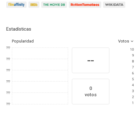
Estadísticas
Popularidad
Votos
???
10
9
--
???
8
7
???
6
5
???
4
0
3
???
votos
2
1
???