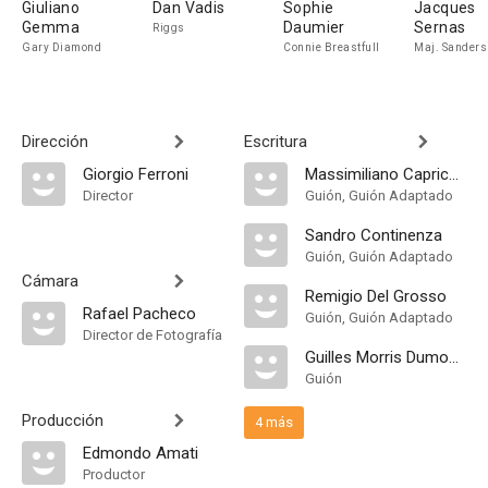
Giuliano
Dan Vadis
Sophie
Jacques
Gemma
Daumier
Sernas
Riggs
Gary Diamond
Connie Breastfull
Maj. Sanders
Dirección
Escritura
Giorgio Ferroni
Massimiliano Capriccioli
Director
Guión, Guión Adaptado
Sandro Continenza
Guión, Guión Adaptado
Cámara
Remigio Del Grosso
Rafael Pacheco
Guión, Guión Adaptado
Director de Fotografía
Guilles Morris Dumoulin
Guión
Producción
4 más
Edmondo Amati
Productor