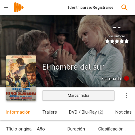
Identificarse/Registrarse
--
Sin valorar
El hombre del sur
Estrenada
Marcar ficha
Información
Trailers
DVD / Blu-Ray
(2)
Noticias
Título original
Año
Duración
Clasificación por edades