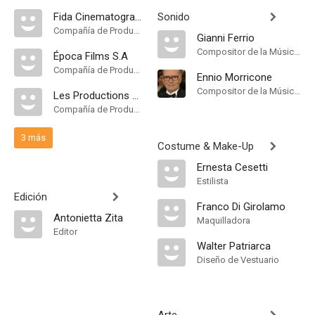
Fida Cinematografica
Sonido
Compañía de Produccion
Gianni Ferrio
Compositor de la Música Original
Época Films S.A
Compañía de Produccion
Ennio Morricone
Compositor de la Música Original
Les Productions Jacques Roitfeld
Compañía de Produccion
3 más
Costume & Make-Up
Ernesta Cesetti
Estilista
Edición
Franco Di Girolamo
Antonietta Zita
Maquilladora
Editor
Walter Patriarca
Diseño de Vestuario