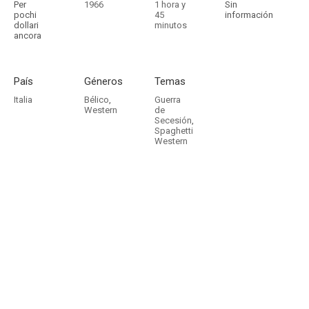
Per
1966
1 hora y
Sin
pochi
45
información
dollari
minutos
ancora
País
Géneros
Temas
Italia
Bélico
,
Guerra
Western
de
Secesión
,
Spaghetti
Western