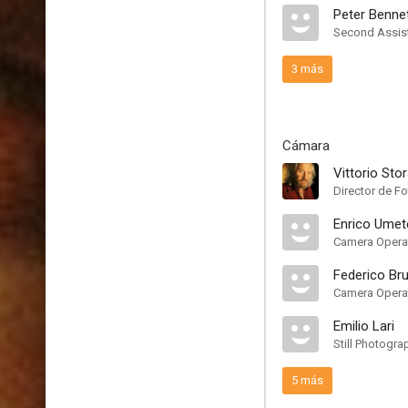
Peter Benne
Second Assist
3 más
Cámara
Vittorio Sto
Director de Fo
Enrico Umete
Camera Opera
Federico Br
Camera Opera
Emilio Lari
Still Photogra
5 más