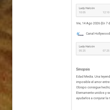
Lady Halcón
10:05
12:10
Vie, 14 Ago 2026 (En 7 d
Canal Hollywood
Lady Halcón
05:25
07:25
Sinopsis
Edad Media. Una leyenda
imposible el amor entre 
Obispo consigue hechizar
Eternamente unidos y se
ayudarlos a conjurar la