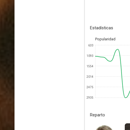
Estadísticas
Popularidad
633
1093
1554
2014
2475
2935
Reparto