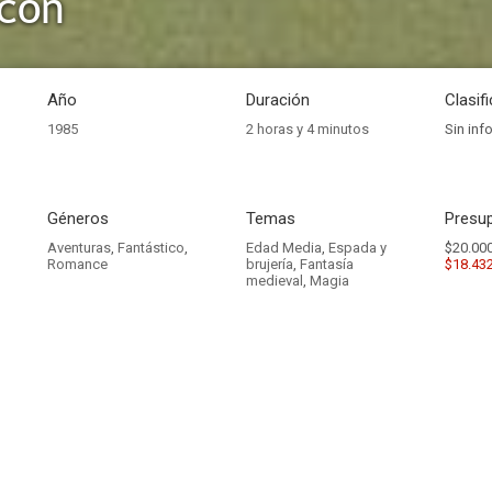
cón
Año
Duración
Clasif
1985
2 horas y 4 minutos
Sin inf
Géneros
Temas
Presup
Aventuras
,
Fantástico
,
Edad Media
,
Espada y
$20.000
Romance
brujería
,
Fantasía
$18.43
medieval
,
Magia