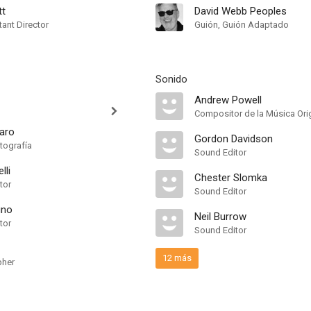
tt
David Webb Peoples
ant Director
Guión, Guión Adaptado
Sonido
Andrew Powell
raro
Gordon Davidson
tografía
Sound Editor
lli
Chester Slomka
tor
Sound Editor
uno
Neil Burrow
tor
Sound Editor
12 más
pher