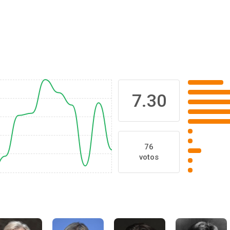
7.30
76
votos