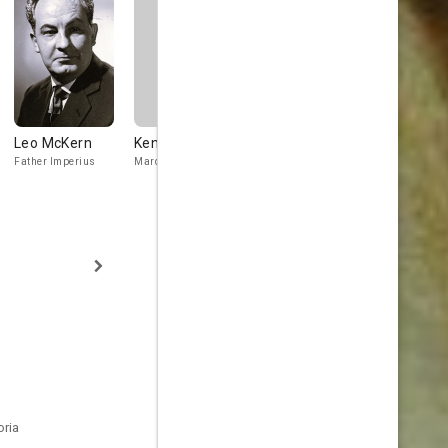
Leo McKern
Ken Hutchison
Giancarlo Prete
Loris Loddi
Father Imperius
Marquet
Fornac
Jehan
oria