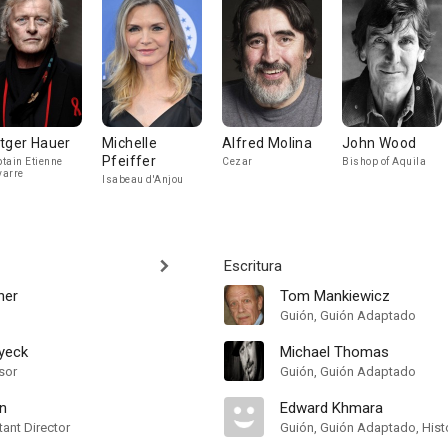
tger Hauer
Michelle
Alfred Molina
John Wood
Pfeiffer
tain Etienne
Cezar
Bishop of Aquila
arre
Isabeau d'Anjou
Escritura
ner
Tom Mankiewicz
Guión, Guión Adaptado
eyeck
Michael Thomas
sor
Guión, Guión Adaptado
n
Edward Khmara
ant Director
Guión, Guión Adaptado, Hist