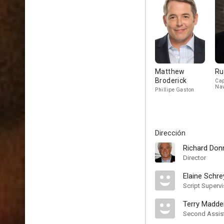
Matthew
Ru
Broderick
Cap
Nav
Phillipe Gaston
Dirección
Richard Don
Director
Elaine Schr
Script Supervi
Terry Madde
Second Assist