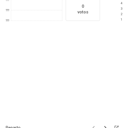
???
4
0
3
???
votos
2
1
???
Reparto