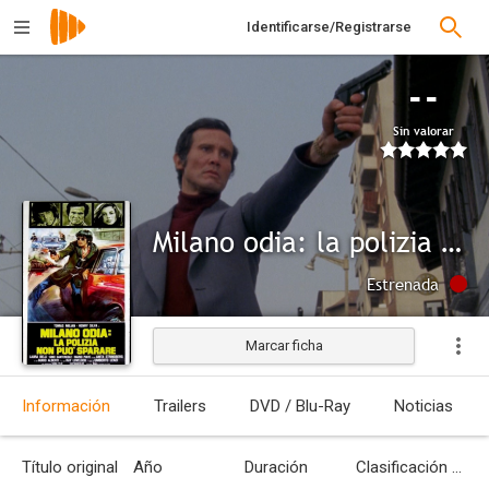
Identificarse/Registrarse
--
Sin valorar
Milano odia: la polizia non può sparare
Estrenada
Marcar ficha
Información
Trailers
DVD / Blu-Ray
Noticias
Título original
Año
Duración
Clasificación por edades