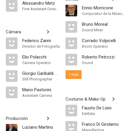
Alessandro Metz
Ennio Morricone
First Assistant Director
Compositor de la Música Original
Bruno Moreal
Sound Mixer
Cámara
Federico Zanni
Corrado Volpicelli
Director de Fotografía
Boom Operator
Elio Polacchi
Roberto Petrozzi
Camera Operator
Sound
Giorgio Garibaldi Schwarze
1 más
Still Photographer
Mario Pastorini
Assistant Camera
Costume & Make-Up
Fausto De Lisio
Estilista
Producción
Franco Di Girolamo
Luciano Martino
Maquilladora