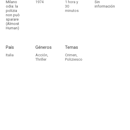
Milano
1974
1 hora y
Sin
odia: la
30
información
polizia
minutos
non può
sparare
(Almost
Human)
País
Géneros
Temas
Italia
Acción
,
Crimen
,
Thriller
Poliziesco