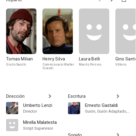
Tomas Milian
Henry Silva
Laura Belli
Gino Sant
Giulio Sacchi
Commissario Walter
Marilù Porrino
Vittorio
Grandi
Dirección
Escritura
Umberto Lenzi
Ernesto Gastaldi
Director
Guión, Guión Adaptado, Historia
Mirella Malatesta
Script Supervisor
Sonido