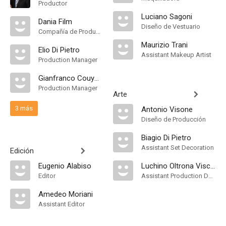
Productor
Luciano Sagoni
Dania Film
Diseño de Vestuario
Compañía de Produccion
Maurizio Trani
Elio Di Pietro
Assistant Makeup Artist
Production Manager
Gianfranco Couyoumdjian
Production Manager
Arte
3 más
Antonio Visone
Diseño de Producción
Biagio Di Pietro
Assistant Set Decoration
Edición
Eugenio Alabiso
Luchino Oltrona Visconti
Editor
Assistant Production Design
Amedeo Moriani
Assistant Editor