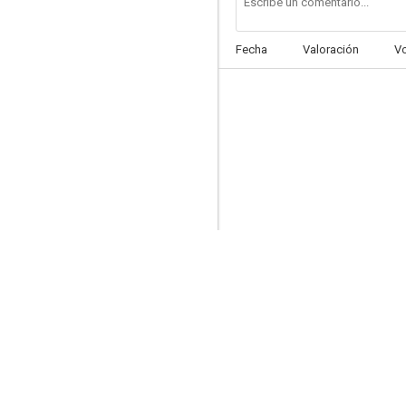
Fecha
Valoración
V
El león del desierto
6.0
Dos granujas en el Oeste
6.0