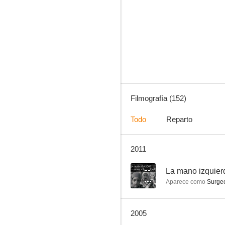
Ana, ese particular placer
7.5
Filmografía (152)
Todo
Reparto
2011
Cuernos con salsa picante
7.0
--
La mano izquier
Aparece como
Surgeo
2005