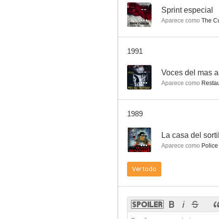
--
Sprint especial
Aparece como
The Cu
Il tram - La porta sul buio
1991
6.5
--
Voces del mas a
Aparece como
Restau
1989
--
La casa del sorti
Aparece como
Police
Nido de avispas
Ver todo
6.4