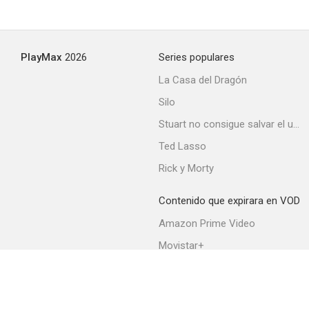
Los jóvenes leones (Batalla de gigantes)
PlayMax
2026
Series populares
--
La Casa del Dragón
Silo
Stuart no consigue salvar el universo
Ted Lasso
Rick y Morty
Contenido que expirara en VOD
Investigación sobre un crimen perfecto
Amazon Prime Video
--
Movistar+
Netflix
Filmin