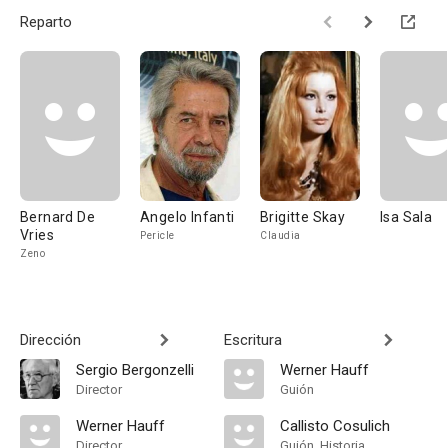
Reparto
Bernard De
Angelo Infanti
Brigitte Skay
Isa Sala
Vries
Pericle
Claudia
Zeno
Dirección
Escritura
Sergio Bergonzelli
Werner Hauff
Director
Guión
Werner Hauff
Callisto Cosulich
Director
Guión, Historia