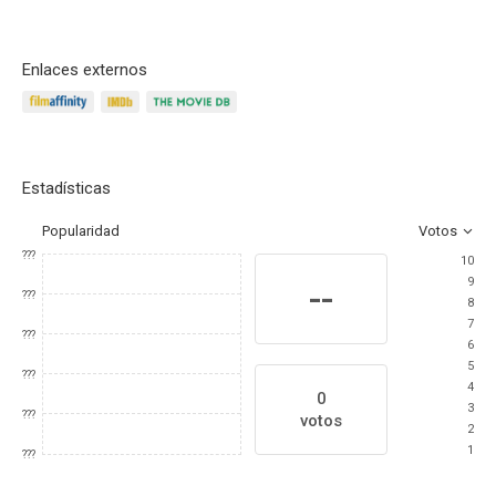
Enlaces externos
Estadísticas
Popularidad
Votos
???
10
9
--
???
8
7
???
6
5
???
4
0
3
???
votos
2
1
???