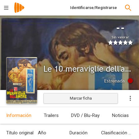
Identificarse/Registrarse
--
Sin valorar
Le 10 meraviglie dell'amore
Estrenada
Marcar ficha
Información
Trailers
DVD / Blu-Ray
Noticias
Título original
Año
Duración
Clasificación por edades