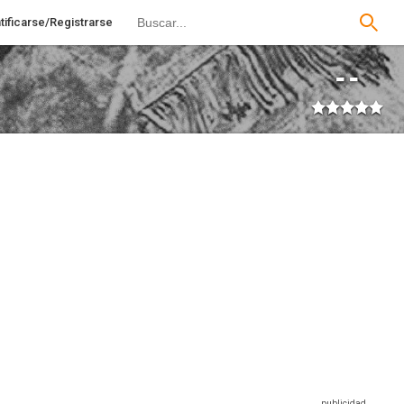
tificarse/Registrarse
--