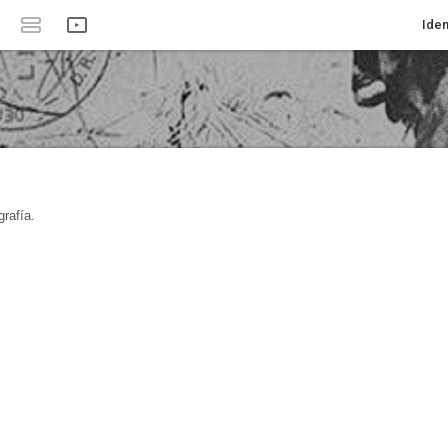
Iden
rafía.