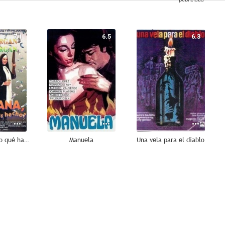
7.1
6.5
6.3
Hermana, ¿pero qué has hecho?
Manuela
Una vela para el diablo
4.0
3.0
--