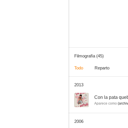
Condenados
--
Filmografía (45)
Todo
Reparto
2013
Tiovivo c. 1950
--
5.0
Con la pata que
Aparece como
(archi
2006