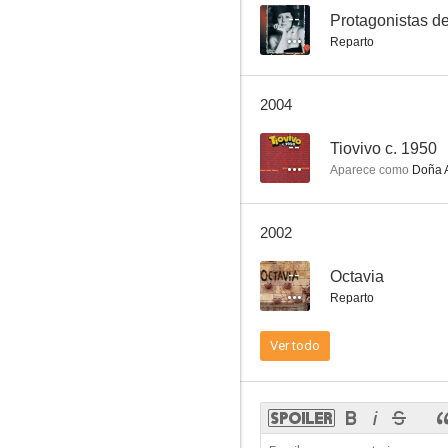
--
Protagonistas de
Reparto
El olivar de Atocha
2004
--
--
Tiovivo c. 1950
Aparece como
Doña 
2002
--
Octavia
Reparto
Pequeñeces
Ver todo
--