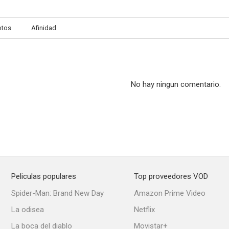
otos
Afinidad
Pepa Doncel
Forajidos implacables
Uno a uno si
--
--
No hay ningun comentario.
Peliculas populares
Top proveedores VOD
Las ratas
Teresa de Jesús
Spider-Man: Brand New Day
Amazon Prime Video
--
--
La odisea
Netflix
La boca del diablo
Movistar+