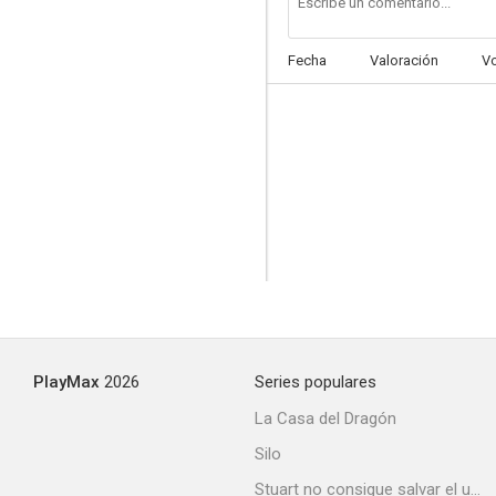
Fecha
Valoración
V
Golpe de estado
--
PlayMax
2026
Series populares
Degueyo
La Casa del Dragón
--
Silo
Stuart no consigue salvar el universo