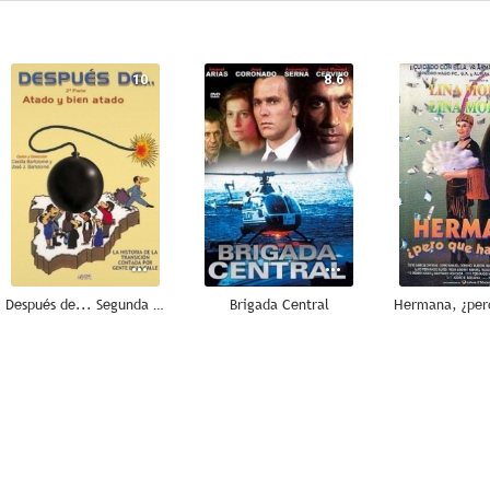
10
8.6
Después de... Segunda parte: Atado y bien atado
Brigada Central
5.7
5.0