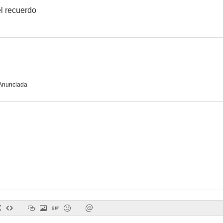
l recuerdo
Divinas palabras
El polizón del Ulises
Extramu
--
--
Anunciada
Los pasajeros
Golpe de estado
La legge dei 
--
--