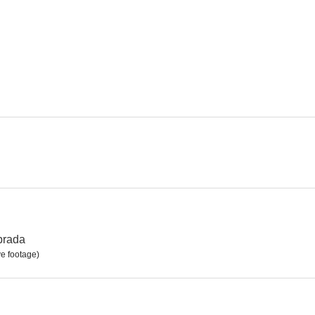
La tía Tula
Con la pata quebrada
Locura de
--
--
Octavia
Adiós con el corazón
--
--
brada
ve footage)