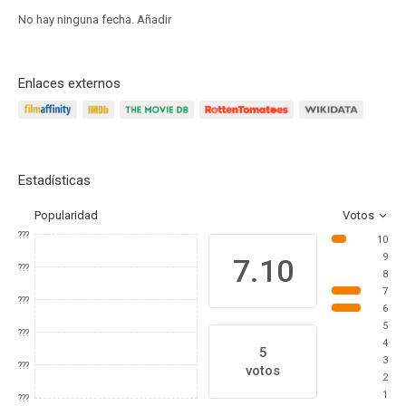
No hay ninguna fecha.
Añadir
Enlaces externos
Estadísticas
Popularidad
Votos
???
10
9
7.10
???
8
7
???
6
5
???
4
5
3
???
votos
2
1
???