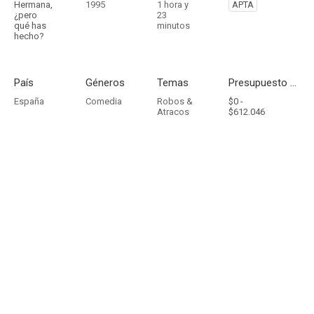
Hermana,
1995
1 hora y
APTA
¿pero
23
qué has
minutos
hecho?
País
Géneros
Temas
Presupuesto - Ingresos
España
Comedia
Robos &
$0 -
Atracos
$612.046