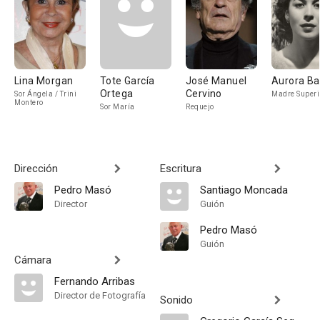
Lina Morgan
Tote García
José Manuel
Aurora Ba
Ortega
Cervino
Sor Ángela / Trini
Madre Superi
Montero
Sor María
Requejo
Dirección
Escritura
Pedro Masó
Santiago Moncada
Director
Guión
Pedro Masó
Guión
Cámara
Fernando Arribas
Director de Fotografía
Sonido