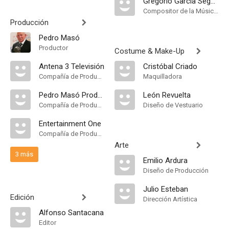
Gregorio García Segura
Compositor de la Música Original
Producción
Pedro Masó
Productor
Costume & Make-Up
Antena 3 Televisión
Cristóbal Criado
Compañía de Produccion
Maquilladora
Pedro Masó Producciones Cinematográficas
León Revuelta
Compañía de Produccion
Diseño de Vestuario
Entertainment One
Compañía de Produccion
Arte
3 más
Emilio Ardura
Diseño de Producción
Julio Esteban
Edición
Dirección Artística
Alfonso Santacana
Editor