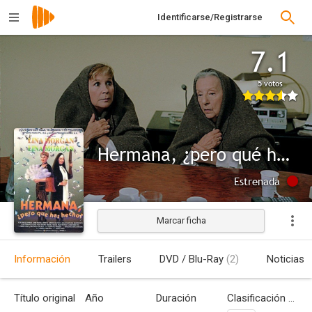
Identificarse/Registrarse
7.1
5 votos
Hermana, ¿pero qué has hecho?
Estrenada
Marcar ficha
Información
Trailers
DVD / Blu-Ray
(2)
Noticias
Título original
Año
Duración
Clasificación por edades