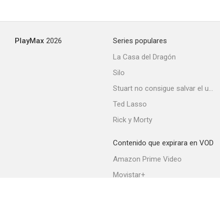
Las colocadas
PlayMax
2026
Series populares
--
La Casa del Dragón
Silo
Stuart no consigue salvar el universo
Ted Lasso
Rick y Morty
Contenido que expirara en VOD
Las ibéricas F.C.
Amazon Prime Video
--
Movistar+
Netflix
Filmin