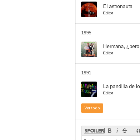
--
El astronauta
Editor
Fin de semana
1995
7.8
7.1
Hermana, ¿pero
Editor
1991
--
La pandilla de l
Editor
La ciudad no es para mí
Ver todo
7.6