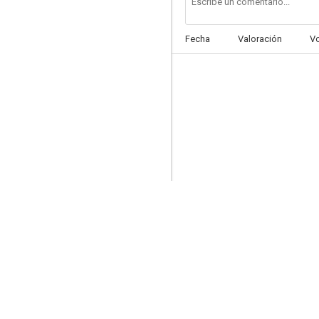
Fecha
Valoración
V
Calle Mayor
7.3
¡Vente a Alemania, Pepe!
7.1