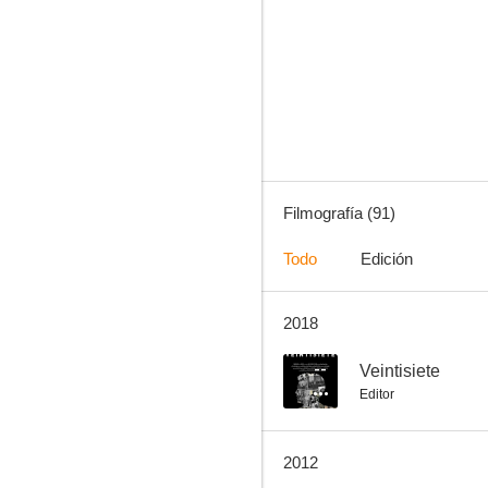
La vendedora de ropa interior
8.6
Filmografía (91)
Todo
Edición
2018
Nuevo en esta plaza
8.0
--
Veintisiete
Editor
2012