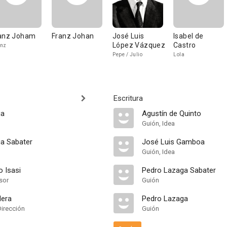
anz Joham
Franz Johan
José Luis
Isabel de
López Vázquez
Castro
anz
Pepe / Julio
Lola
Escritura
ga
Agustín de Quinto
Guión, Idea
a Sabater
José Luis Gamboa
Guión, Idea
 Isasi
Pedro Lazaga Sabater
sor
Guión
lera
Pedro Lazaga
Dirección
Guión