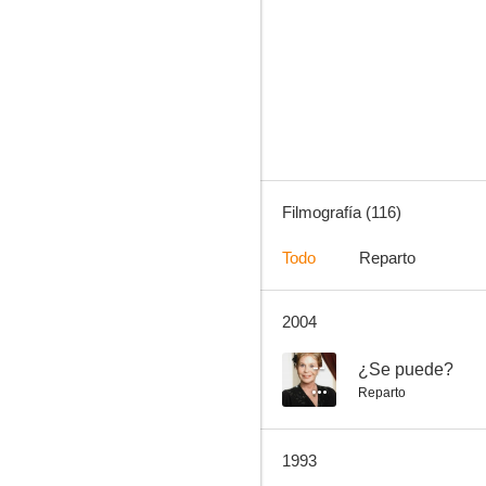
La vendedora de ropa interior
8.5
Filmografía (116)
Todo
Reparto
2004
Los pajaritos
8.2
--
¿Se puede?
Reparto
1993