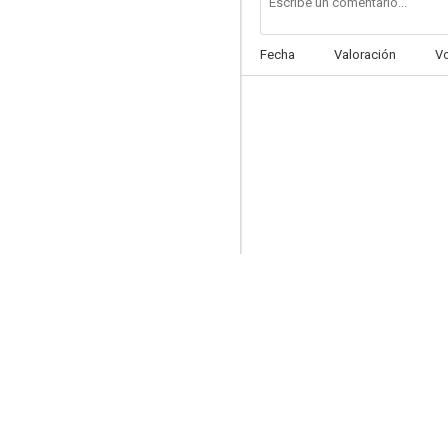
Fecha
Valoración
V
La segunda guerra de los niños
7.6
El cura ya tiene hijo
7.5