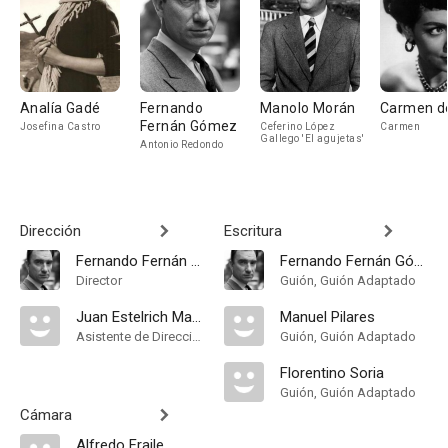
Analía Gadé
Fernando
Manolo Morán
Carmen de
Fernán Gómez
Josefina Castro
Ceferino López
Carmen
Gallego 'El agujetas'
Antonio Redondo
Dirección
Escritura
Fernando Fernán Gómez
Fernando Fernán Gómez
Director
Guión, Guión Adaptado
Juan Estelrich March
Manuel Pilares
Asistente de Dirección
Guión, Guión Adaptado
Florentino Soria
Guión, Guión Adaptado
Cámara
Alfredo Fraile