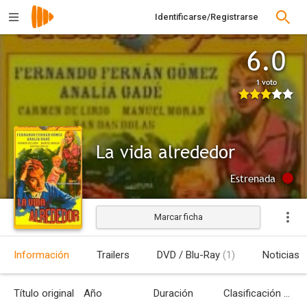
Identificarse/Registrarse
6.0
1 voto
La vida alrededor
Estrenada
Marcar ficha
Información
Trailers
DVD / Blu-Ray
(1)
Noticias
Título original
Año
Duración
Clasificación por edades