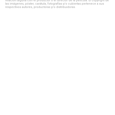
relación alguna con el productor o el director de la película. El copyright de
las imágenes, póster, carátula, fotografías y/o cubiertas pertenece a sus
respectivos autores, productoras y/o distribuidoras.