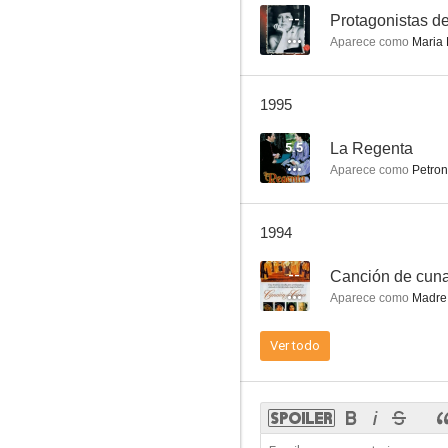
--
Protagonistas de
Aparece como
Maria 
El liguero mágico
1995
7.8
5.5
La Regenta
Aparece como
Petron
1994
--
Canción de cun
Aparece como
Madre 
Don Quijote cabalga de nuevo
Ver todo
7.6