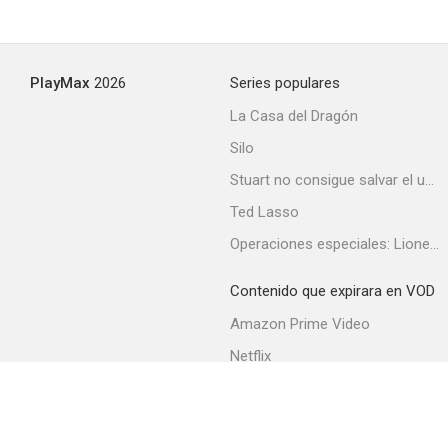
Canción de cuna
PlayMax
2026
Series populares
--
La Casa del Dragón
Silo
Stuart no consigue salvar el universo
Ted Lasso
Operaciones especiales: Lioness
Contenido que expirara en VOD
La mujer de tu vida: La mujer lunática
Amazon Prime Video
--
Netflix
Filmin
Movistar+