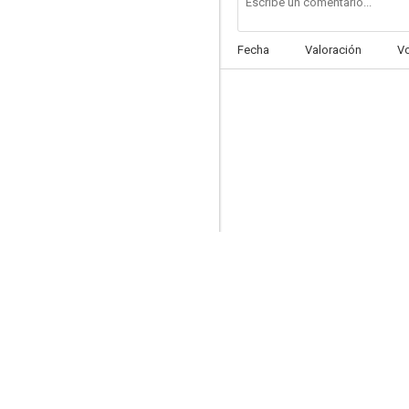
Fecha
Valoración
V
Curro Jiménez
7.5
Tamaño natural
7.1