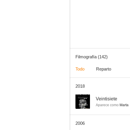
La isla de la muerte
8.7
Filmografía (142)
Todo
Reparto
2018
Fortunata y Jacinta
8.3
--
Veintisiete
Aparece como
Marta
2006