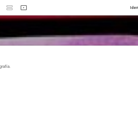
Iden
rafía.