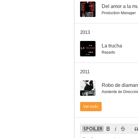
--
Del amor a la m
Production Manager
Oro rojo
2013
--
--
La trucha
Reparto
2011
--
Robo de diaman
Asistente de Direcció
Un mundo sin luz
Ver todo