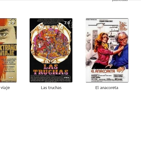
7.2
7.0
7.0
 viaje
Las truchas
El anacoreta
6.0
5.0
3.5