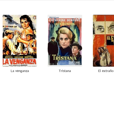
7.7
7.6
La venganza
Tristana
El extraño
6.1
6.0