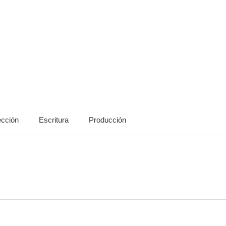
Diez negritos
La vida alrededor
2.5
--
ección
Escritura
Producción
Las 10:30 de una noche de verano
Luz verde
Del amor a l
--
--