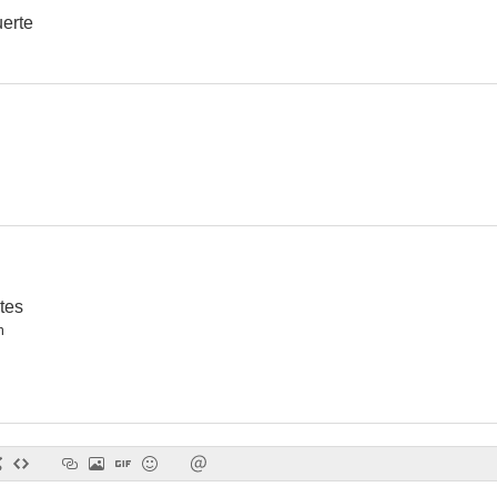
uerte
Del amor y de la muerte
La mosca hispánica
Los caza
--
--
tes
n
Les combinards
Fantasmas en la casa
Difere