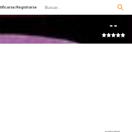
tificarse/Registrarse
--