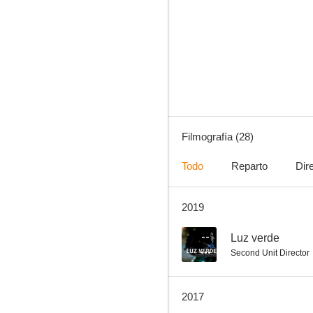
El mundo sigue
3.0
Filmografía (28)
Todo
Reparto
Dir
2019
La luz del fin del mundo
--
--
Luz verde
Second Unit Director
2017