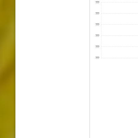
???
???
???
???
???
???