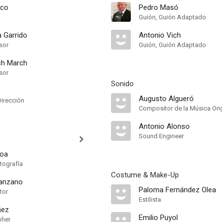
sco
Pedro Masó
Guión, Guión Adaptado
a Garrido
Antonio Vich
sor
Guión, Guión Adaptado
ich March
sor
Sonido
Augusto Algueró
Dirección
Compositor de la Música Orig
Antonio Alonso
Sound Engineer
loa
tografía
Costume & Make-Up
anzano
Paloma Fernández Olea
tor
Estilista
ñez
Emilio Puyol
pher