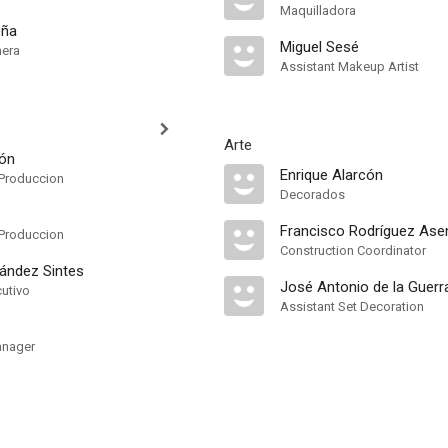
Maquilladora
eña
Miguel Sesé
mera
Assistant Makeup Artist
Arte
ión
Enrique Alarcón
Produccion
Decorados
Francisco Rodríguez Ase
Produccion
Construction Coordinator
nández Sintes
José Antonio de la Guerr
cutivo
Assistant Set Decoration
anager