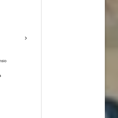
nsio
a