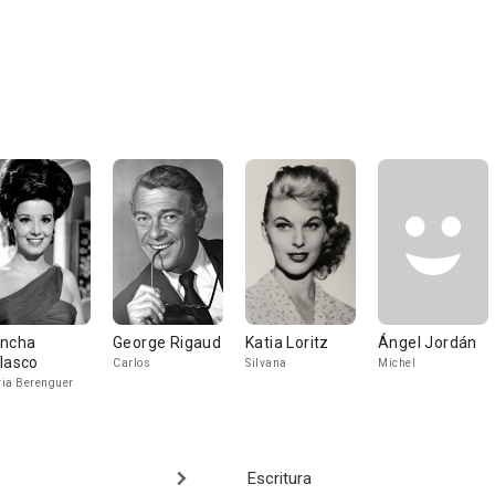
ncha
George Rigaud
Katia Loritz
Ángel Jordán
lasco
Carlos
Silvana
Michel
ia Berenguer
Escritura