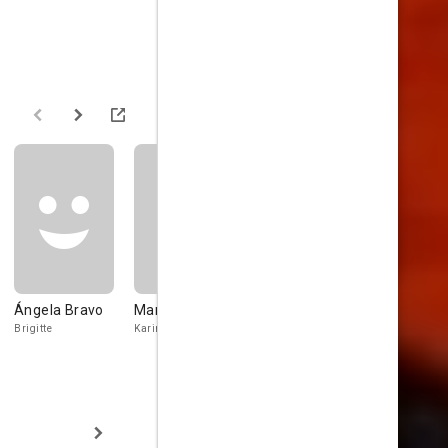
Ángela Bravo
Marta Padovan
Jaime Avellán
Alberto Be
Brigitte
Karin
Walter
Joaquín