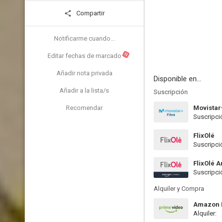
Compartir
Notificarme cuando...
N
Editar fechas de marcado
Añadir nota privada
Disponible en...
Añadir a la lista/s
Suscripción
Recomendar
Movistar
Suscripci
FlixOlé
Suscripci
FlixOlé 
Suscripci
Alquiler y Compra
Amazon P
Alquiler: