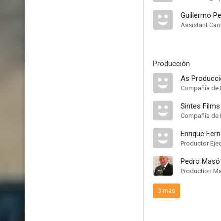
Guillermo P
Assistant Ca
Producción
As Producc
Compañía de 
Sintes Films
Compañía de 
Enrique Fer
Productor Eje
Pedro Masó
Production M
3 más