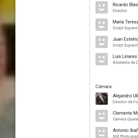
Ricardo Bla
Director
María Teres
Script Supervi
Juan Estelr
Script Supervi
Luis Linares
Asistente de 
Cámara
Alejandro Ul
Director de Fo
Clemente M
Camera Opera
Antonio Iba
Still Photogra