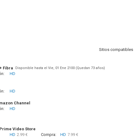
Sitios compatibles
+ Fibra
Disponible hasta el Vie, 01 Ene 2100 (Quedan 73 años)
ón:
HD
ón:
HD
Amazon Channel
ón:
HD
rime Video Store
HD
2.99 €
Compra:
HD
7.99 €