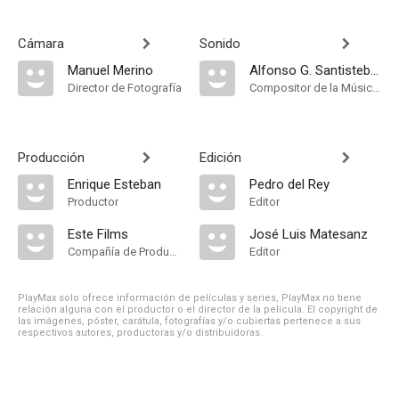
Cámara
Sonido
Manuel Merino
Alfonso G. Santisteban
Director de Fotografía
Compositor de la Música Original, Música
Producción
Edición
Enrique Esteban
Pedro del Rey
Productor
Editor
Este Films
José Luis Matesanz
Compañía de Produccion
Editor
PlayMax solo ofrece información de películas y series, PlayMax no tiene
relación alguna con el productor o el director de la película. El copyright de
las imágenes, póster, carátula, fotografías y/o cubiertas pertenece a sus
respectivos autores, productoras y/o distribuidoras.