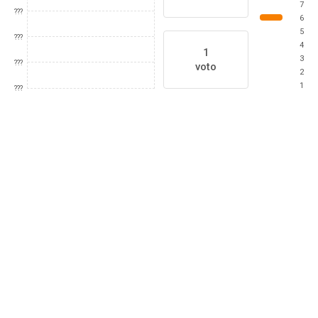
7
???
6
5
???
4
1
3
???
voto
2
1
???