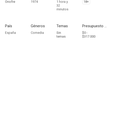
Onofre
1974
1 hora y
18+
32
minutos
País
Géneros
Temas
Presupuesto - Ingresos
España
Comedia
Sin
$0 -
temas
$317.000