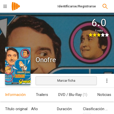
Identificarse/Registrarse
6.0
1 voto
Onofre
Marcar ficha
Estrenada
Información
Trailers
DVD / Blu-Ray
(1)
Noticias
Título original
Año
Duración
Clasificación por edades