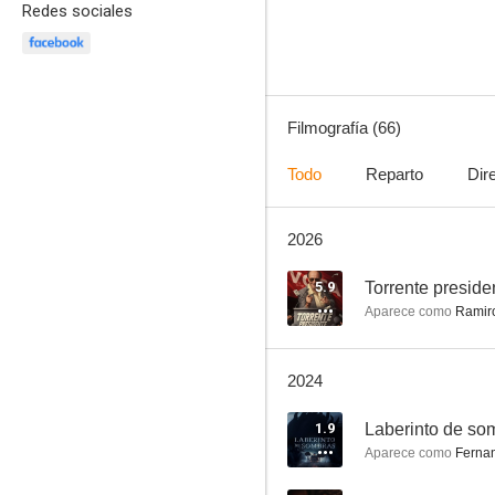
Redes sociales
5.2
Filmografía (66)
Todo
Reparto
Dir
2026
Gym Tony
8.3
5.9
Torrente preside
Aparece como
Ramir
2024
1.9
Laberinto de so
Aparece como
Ferna