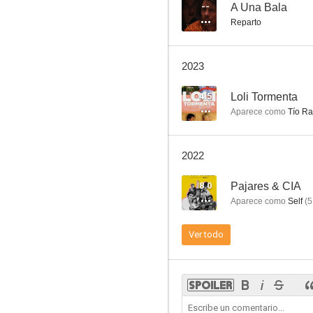
31-D: Un golpe de gracia
--
A Una Bala
Reparto
8.1
2023
4.5
Loli Tormenta
Aparece como
Tío R
2022
Queremos un hijo tuyo
8.0
Pajares & CIA
7.9
Aparece como
Self
(
5
Ver todo