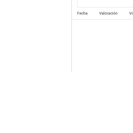
Los liantes
Fecha
Valoración
V
7.6
El cura ya tiene hijo
7.2