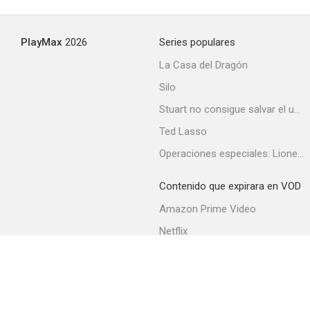
--
PlayMax
2026
Series populares
La Casa del Dragón
Silo
Stuart no consigue salvar el universo
Ted Lasso
Operaciones especiales: Lioness
Viva la risa
Contenido que expirara en VOD
Amazon Prime Video
Netflix
Filmin
Movistar+
Movistar+ Fibra