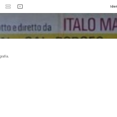
Iden
rafía.