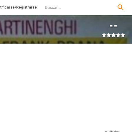
tificarse/Registrarse
--