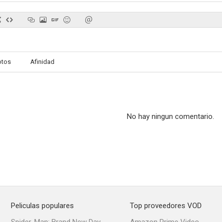
Pasión inconfesable
Deseo carnal
Traum
otos
Afinidad
--
--
No hay ningun comentario.
Al fin solos, pero...
Sexy... amor y fantasía
Las margi
--
--
Peliculas populares
Top proveedores VOD