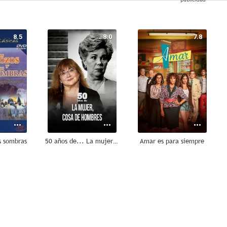
8.5
8.0
7.8
s sombras
50 años de... La mujer, cosa de hombres
Amar es para siempre
6.7
6.5
6.4