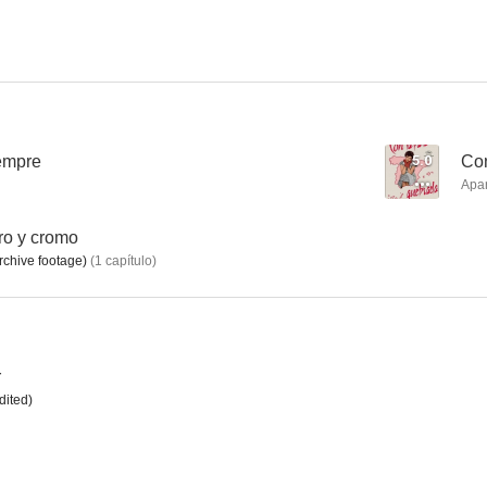
Mujeres sin censura
Mala uva
--
--
empre
5.0
Con
Apa
ro y cromo
rchive footage)
(
1
capítulo
)
Puerta con puerta
Asunto interno
Pintad
r
--
--
dited)