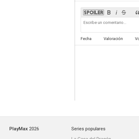
Una mujer y un cobarde
Fecha
Valoración
V
--
Las desarraigadas
--
PlayMax
2026
Series populares