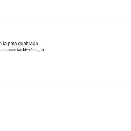
Cachitos de hierro y cromo
Detrás del horror
Los Rodríguez: Cien pájaros
--
--
--
 la pata quebrada
rece como
(archive footage)
as
Vecinos
Cuentos imposibles
--
--
--