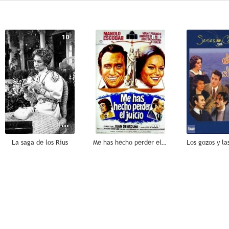
10
8.8
La saga de los Rius
Me has hecho perder el juicio
Los gozos y la
7.3
6.7