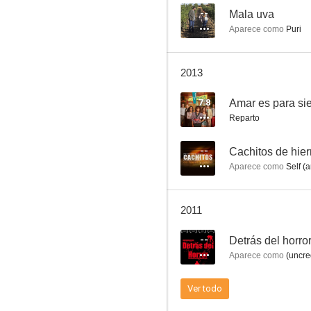
--
Mala uva
Aparece como
Puri
Las alegres vampiras de Vögel
2013
--
7.8
Amar es para si
Reparto
--
Cachitos de hier
Aparece como
Self (a
2011
Mala uva
--
Detrás del horro
--
Aparece como
(uncre
Ver todo