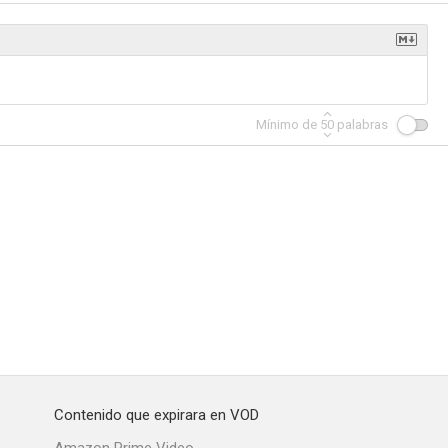
a
Las viudas
El transexual
Mínimo de
50
palabras
--
--
--
nadas
Sábado, chica, motel ¡qué lío aquel!
La nueva Marilyn
--
--
--
Contenido que expirara en VOD