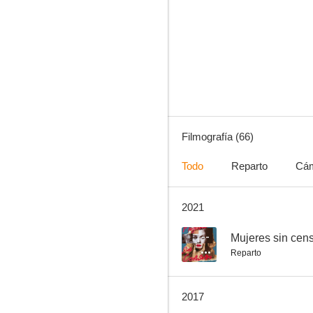
El huerto del francés
6.0
Filmografía (66)
Todo
Reparto
Cá
2021
Amar en tiempos revueltos
1.0
--
Mujeres sin cen
Reparto
2017