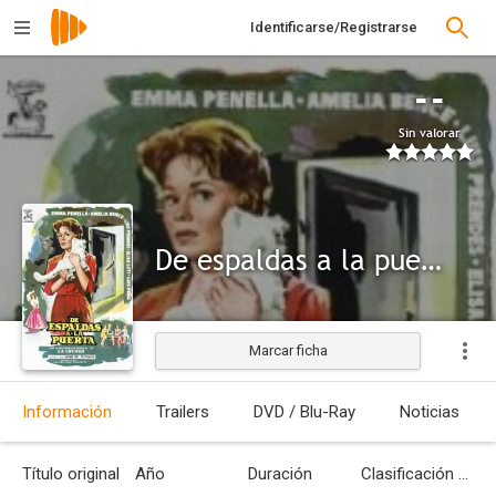
Identificarse/Registrarse
--
Sin valorar
De espaldas a la puerta
Marcar ficha
Información
Trailers
DVD / Blu-Ray
Noticias
Título original
Año
Duración
Clasificación por edades