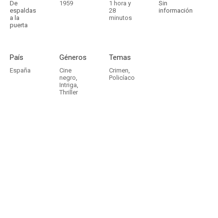
De
1959
1 hora y
Sin
espaldas
28
información
a la
minutos
puerta
País
Géneros
Temas
España
Cine
Crimen
,
negro
,
Policíaco
Intriga
,
Thriller