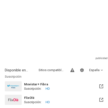
Disponible en...
Sitios compatibles
España
Suscripción
Movistar+ Fibra
Suscripción:
HD
Disponible hasta el Vie, 01 Ene 2100 (Quedan 73 años)
FlixOlé
Suscripción:
HD