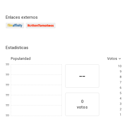
Enlaces externos
Estadísticas
Popularidad
Votos
???
10
9
--
???
8
7
???
6
5
???
4
0
3
???
votos
2
1
???