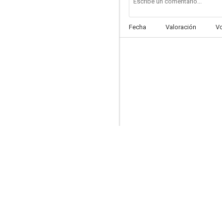
Fecha
Valoración
V
Siempre para ti
--
Aquel hombre de Tánger
--