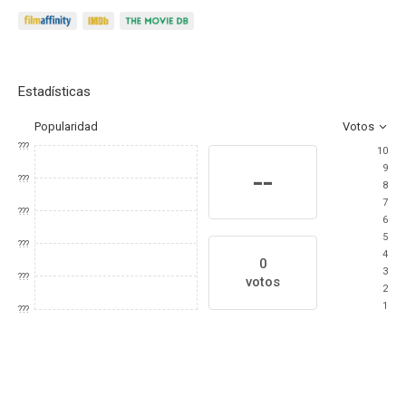
Estadísticas
Popularidad
Votos
???
10
9
--
???
8
7
???
6
5
???
4
0
3
???
votos
2
1
???