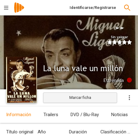
Identificarse/Registrarse
--
Sin valorar
La luna vale un millón
Estrenada
Marcar ficha
Información
Trailers
DVD / Blu-Ray
Noticias
Título original
Año
Duración
Clasificación por edades