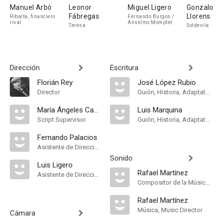
Manuel Arbó
Leonor
Miguel Ligero
Gonzalo
Fábregas
Llorens
Ribalta, financiero
Fernando Burgos /
rival
Anselmo Momplet
Teresa
Soldevila
Dirección
Escritura
Florián Rey
José López Rubio
Director
Guión, Historia, Adaptation
María Ángeles Castro
Luis Marquina
Script Supervisor
Guión, Historia, Adaptation
Fernando Palacios
Asistente de Dirección
Sonido
Luis Ligero
Rafael Martínez
Asistente de Dirección
Compositor de la Música Original
Rafael Martínez
Música, Music Director
Cámara