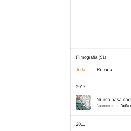
Muerte de un ciclista
6.4
Filmografía (91)
Todo
Reparto
2017
La vida por delante
6.0
--
Nunca pasa nad
Aparece como
Doña 
2011