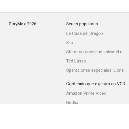
Charlestón
PlayMax
2026
Series populares
--
La Casa del Dragón
Silo
Stuart no consigue salvar el universo
Ted Lasso
Operaciones especiales: Lioness
Contenido que expirara en VOD
La muchacha de la plaza de San Pedro
Amazon Prime Video
--
Netflix
Filmin
Movistar+