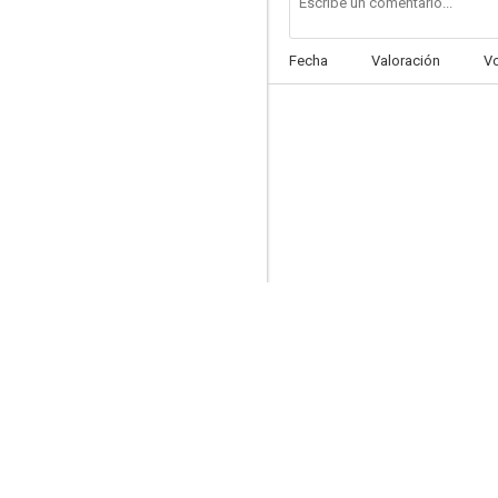
Fecha
Valoración
V
El guardián del paraíso
5.5
Esa pareja feliz
--