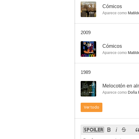
6.0
Cómicos
Aparece como
Matild
Cómicos
2009
6.0
--
Cómicos
Aparece como
Matild
1989
--
Melocotón en al
Aparece como
Doña P
El señor de La Salle
Ver todo
6.0