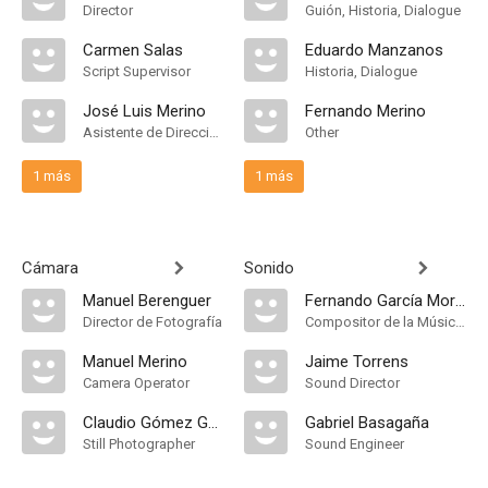
Director
Guión, Historia, Dialogue
Carmen Salas
Eduardo Manzanos
Script Supervisor
Historia, Dialogue
José Luis Merino
Fernando Merino
Asistente de Dirección
Other
1 más
1 más
Cámara
Sonido
Manuel Berenguer
Fernando García Morcillo
Director de Fotografía
Compositor de la Música Original
Manuel Merino
Jaime Torrens
Camera Operator
Sound Director
Claudio Gómez Grau
Gabriel Basagaña
Still Photographer
Sound Engineer