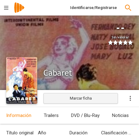
Identificarse/Registrarse
--
Sin valorar
Cabaret
Marcar ficha
Información
Trailers
DVD / Blu-Ray
Noticias
Título original
Año
Duración
Clasificación por edades