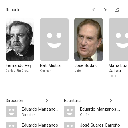
Reparto
Fernando Rey
Nati Mistral
José Bódalo
María Luz
Galicia
Carlos Jiménez
Carmen
Luis
Rocío
Dirección
Escritura
Eduardo Manzanos Brochero
Eduardo Manzanos Brochero
Director
Guión
Eduardo Manzanos
José Suárez Carreño