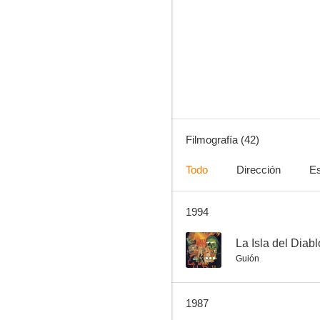
El último verano
6.5
Filmografía (42)
Todo
Dirección
Es
1994
Surcos
6.1
--
La Isla del Diabl
Guión
1987