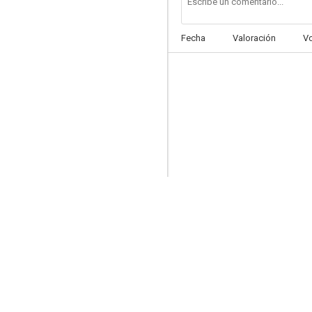
Fecha
Valoración
V
Los chicos con las chicas
--
El túnel
--