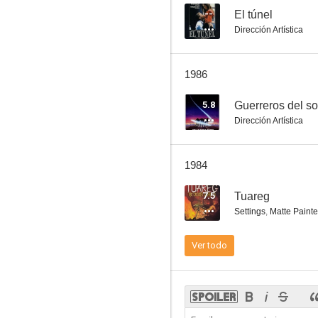
--
El túnel
Dirección Artística
La descarriada
1986
5.8
5.8
Guerreros del so
Dirección Artística
1984
7.5
Tuareg
Settings
,
Matte Painte
La batalla de Inglaterra
Ver todo
4.0