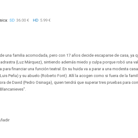
sica:
SD
36.00 €
HD
5.99 €
a de una familia acomodada, pero con 17 años decide escaparse de casa, ya qu
drastra (Luz Márquez), sintiendo además miedo y culpa porque robó una valio
ia para financiar una función teatral. En su huida va a parar a una modesta casa
Luis Peña) y su abuelo (Roberto Font). Allí la acogen como si fuera de la famili
ora de David (Pedro Osinaga), quien tendrá que superar tres pruebas para cons
Blancanieves".
ñadir