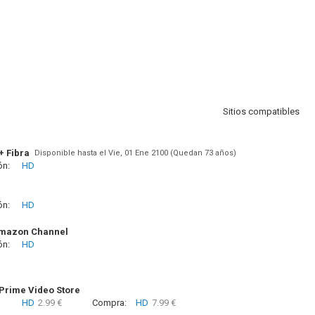
Sitios compatibles
+ Fibra
Disponible hasta el Vie, 01 Ene 2100 (Quedan 73 años)
ón:
HD
ón:
HD
Amazon Channel
ón:
HD
rime Video Store
HD
2.99 €
Compra:
HD
7.99 €