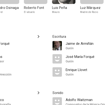
dro Osinaga
Roberto Font
Luis Peña
Luz Márquez
id
El abuelo
Mauro
Madre de Rocio
Escritura
Forqué
Jaime de Armiñán
Guión
as
José María Forqué
sor
Guión
Enrique Llovet
Dirección
Guión
Sonido
eco
Adolfo Waitzman
tografía