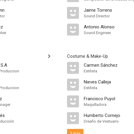
nn
Jaime Torrens
tor
Sound Director
ez
Antonio Alonso
pher
Sound Engineer
Costume & Make-Up
 S.A
Carmen Sánchez
Produccion
Estilista
Nieves Calleja
Produccion
Estilista
z
Francisco Puyol
anager
Maquilladora
nés
Humberto Cornejo
oducción
Diseño de Vestuario
3 más