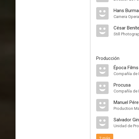
Hans Burma
Camera Opera
César Benít
Still Photogra
Producción
Época Films
Compañía de 
Procusa
Compañía de 
Manuel Pére
Production M
Salvador Gi
Unidad de Pr
2 más