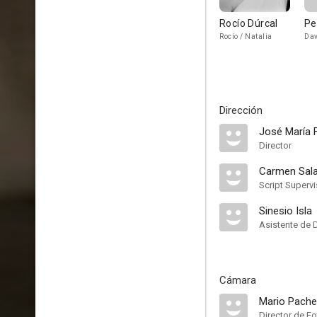
Rocío Dúrcal
Pe
Rocío / Natalia
Dav
Dirección
José María 
Director
Carmen Sal
Script Supervi
Sinesio Isla
Asistente de 
Cámara
Mario Pach
Director de Fo