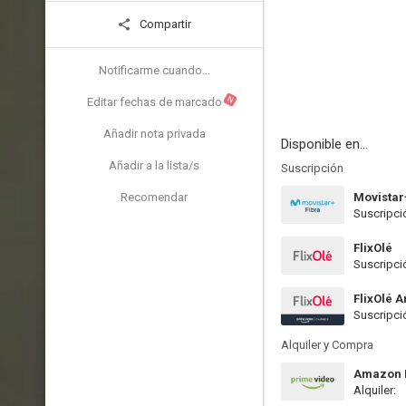
Compartir
Notificarme cuando...
N
Editar fechas de marcado
Añadir nota privada
Disponible en...
Añadir a la lista/s
Suscripción
Recomendar
Movistar
Suscripci
FlixOlé
Suscripci
FlixOlé 
Suscripci
Alquiler y Compra
Amazon P
Alquiler: