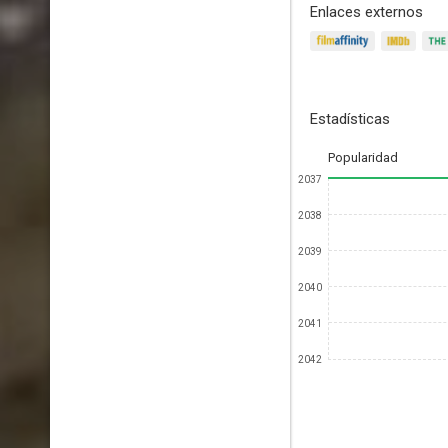
Enlaces externos
Estadísticas
Popularidad
2037
2038
2039
2040
2041
2042