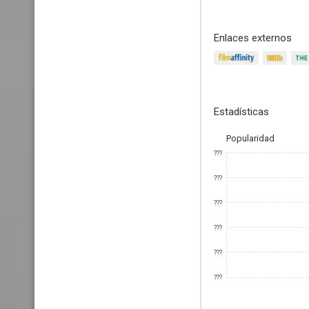
Enlaces externos
Estadísticas
Popularidad
???
???
???
???
???
???