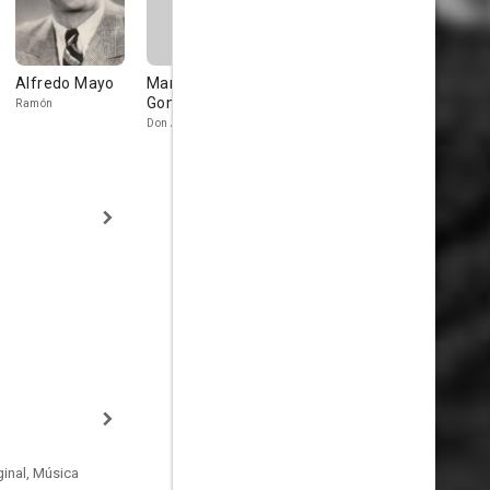
Alfredo Mayo
Manuel Díaz
Mónica
Mario Berr
González
Pastrana
Ramón
Carlos
Don Amaro
Pituca
inal, Música