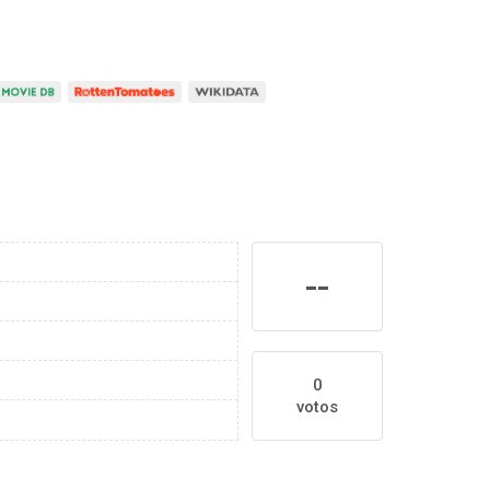
--
0
votos