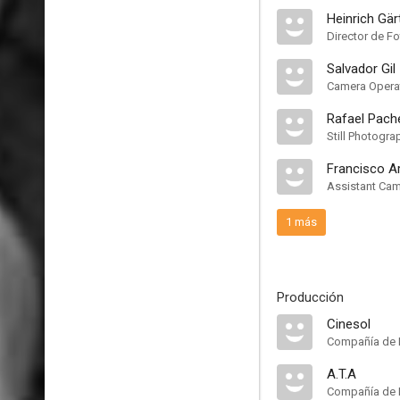
Heinrich Gär
Director de Fo
Salvador Gil
Camera Opera
Rafael Pach
Still Photogra
Francisco A
Assistant Ca
1 más
Producción
Cinesol
Compañía de 
A.T.A
Compañía de 