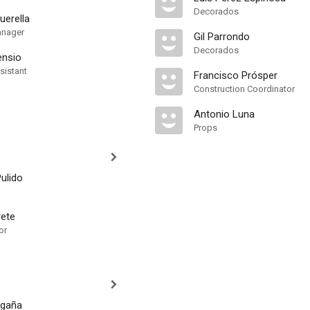
Decorados
uerella
anager
Gil Parrondo
Decorados
ensio
sistant
Francisco Prósper
Construction Coordinator
Antonio Luna
Props
ulido
rete
or
agaña