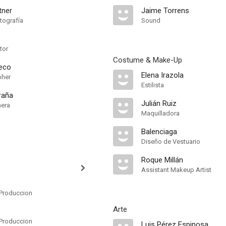
tner
Jaime Torrens
tografía
Sound
tor
Costume & Make-Up
eco
Elena Irazola
pher
Estilista
raña
Julián Ruiz
mera
Maquilladora
Balenciaga
Diseño de Vestuario
Roque Millán
Assistant Makeup Artist
Produccion
Arte
Produccion
Luis Pérez Espinosa