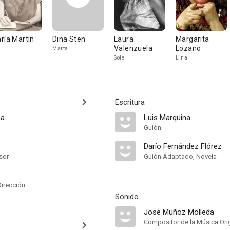
ría Martín
Dina Sten
Laura
Margarita
Valenzuela
Lozano
i
Marta
Sole
Lina
Escritura
na
Luis Marquina
Guión
Darío Fernández Flórez
sor
Guión Adaptado, Novela
Dirección
Sonido
José Muñoz Molleda
Compositor de la Música Orig