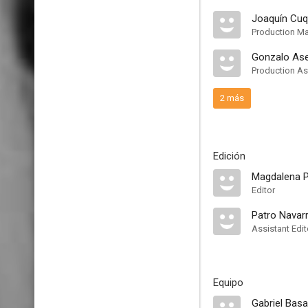
Joaquín Cuq
Production M
Gonzalo As
Production As
2 más
Edición
Magdalena P
Editor
Patro Navar
Assistant Edit
Equipo
Gabriel Bas