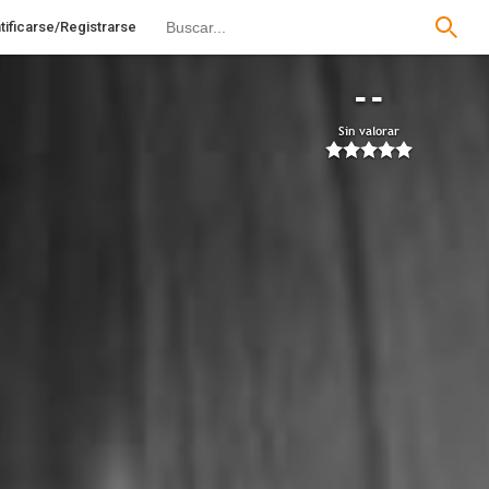
tificarse/Registrarse
--
Sin valorar