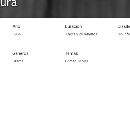
tura
Año
Duración
Clasif
1954
1 hora y 29 minutos
Sin inf
Géneros
Temas
Drama
Crimen
,
Moda