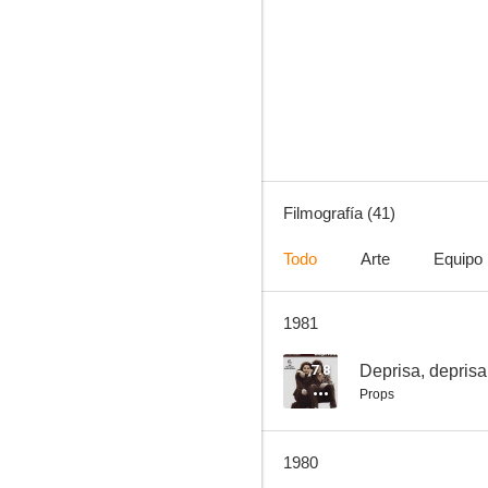
La chica del trébol
7.4
Filmografía (41)
Todo
Arte
Equipo
1981
Marisol rumbo a Río
7.0
7.8
Deprisa, deprisa
Props
1980