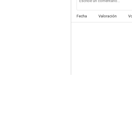
Fecha
Valoración
V
Los subdesarrollados
6.0
Salto mortal
5.3