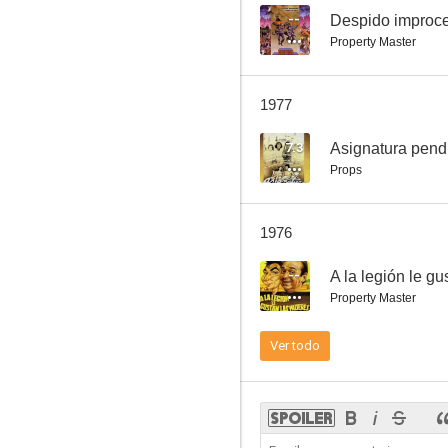
--
Despido improc
Property Master
Si Fulano fuese Mengano
1977
7.0
7.3
Asignatura pend
Props
1976
--
Property Master
Las hijas de Helena
Ver todo
6.0