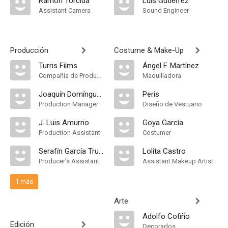
Ramón Torcida
Luis Gutiérrez
Assistant Camera
Sound Engineer
Producción
Costume & Make-Up
Turris Films
Ángel F. Martínez
Compañía de Produccion
Maquilladora
Joaquín Domínguez
Peris
Production Manager
Diseño de Vestuario
J. Luis Amurrio
Goya García
Production Assistant
Costumer
Serafín García Trueba
Lolita Castro
Producer's Assistant
Assistant Makeup Artist
1 más
Arte
Adolfo Cofiño
Edición
Decorados