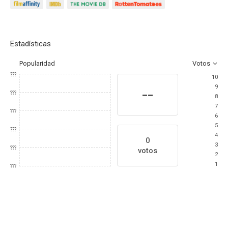
Estadísticas
Popularidad
Votos
???
10
9
--
???
8
7
???
6
5
???
4
0
3
???
votos
2
1
???