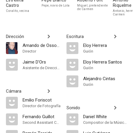
Estrellita
Pepe Blanco
Roberto Font
Antonio
Castro
Riquelme
Pepe, novio de Lola
Miguel, pretendiente
de Carmen
Coralito, vecina
Antonio, her
Carmen
Dirección
Escritura
Amando de Ossorio
Eloy Herrera
Director
Guión
Jaime D'Ors
Eloy Herrera Santos
Asistente de Dirección
Guión
Alejandro Cintas
Guión
Cámara
Emilio Foriscot
Director de Fotografía
Sonido
Fernando Guillot
Daniel White
Second Assistant Camera
Compositor de la Música Original, Música