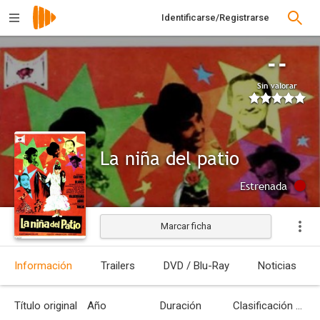
Identificarse/Registrarse
--
Sin valorar
La niña del patio
Estrenada
Marcar ficha
Información
Trailers
DVD / Blu-Ray
Noticias
Título original
Año
Duración
Clasificación por edades