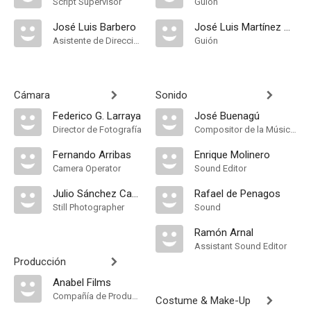
Script Supervisor
Guión
José Luis Barbero
José Luis Martínez Mollá
Asistente de Dirección
Guión
Cámara
Sonido
Federico G. Larraya
José Buenagú
Director de Fotografía
Compositor de la Música Original, Música
Fernando Arribas
Enrique Molinero
Camera Operator
Sound Editor
Julio Sánchez Caballero
Rafael de Penagos
Still Photographer
Sound
Ramón Arnal
Assistant Sound Editor
Producción
Anabel Films
Compañía de Produccion
Costume & Make-Up