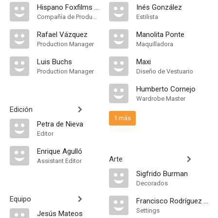
Hispano Foxfilms S.A.E
Inés González
Compañía de Produccion
Estilista
Rafael Vázquez
Manolita Ponte
Production Manager
Maquilladora
Luis Buchs
Maxi
Production Manager
Diseño de Vestuario
Humberto Cornejo
Wardrobe Master
Edición
1 más
Petra de Nieva
Editor
Enrique Agulló
Arte
Assistant Editor
Sigfrido Burman
Decorados
Equipo
Francisco Rodríguez Asensio
Settings
Jesús Mateos