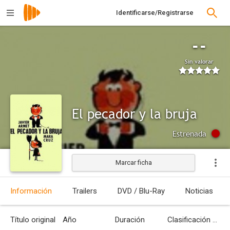
Identificarse/Registrarse
--
Sin valorar
El pecador y la bruja
Estrenada
Marcar ficha
Información
Trailers
DVD / Blu-Ray
Noticias
Título original
Año
Duración
Clasificación por edades