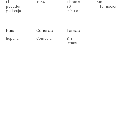
El
1964
1 hora y
Sin
pecador
30
información
y la bruja
minutos
País
Géneros
Temas
España
Comedia
Sin
temas