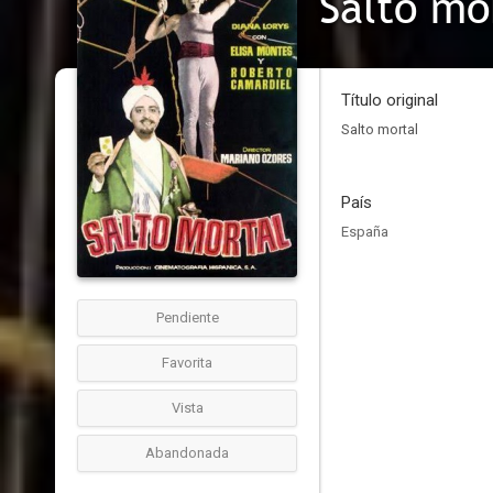
Salto mo
Título original
Salto mortal
País
España
Pendiente
Favorita
Vista
Abandonada