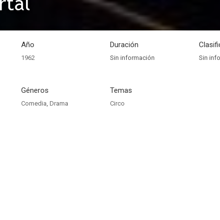
rtal
Año
Duración
Clasif
1962
Sin información
Sin inf
Géneros
Temas
Comedia
,
Drama
Circo