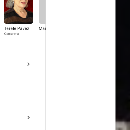
Terele Pávez
Mari Luz Real
Goyo Lebrero
Lola Gaos
Camarera
Vicente
Componente d
circo