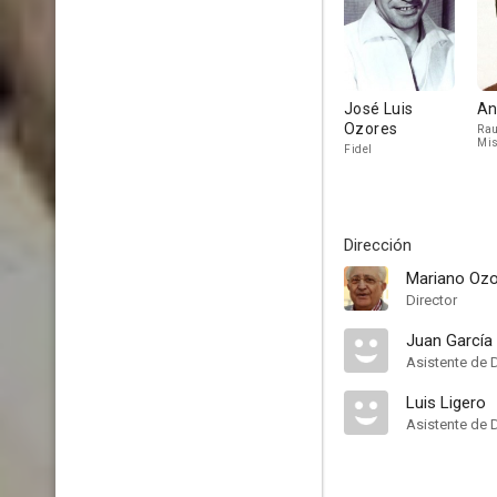
José Luis
An
Ozores
Rau
Mis
Fidel
Dirección
Mariano Ozo
Director
Juan García
Asistente de 
Luis Ligero
Asistente de 