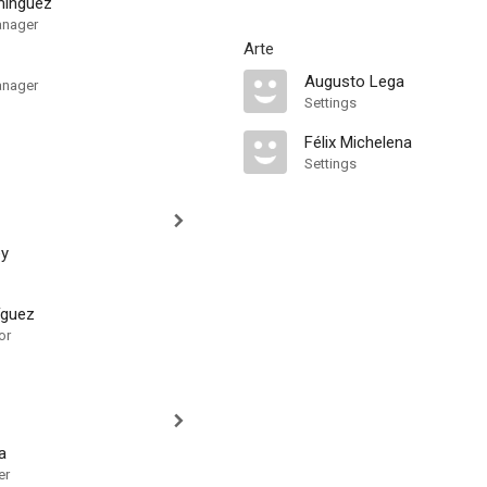
mínguez
anager
Arte
Augusto Lega
anager
Settings
Félix Michelena
Settings
ey
íguez
or
a
er