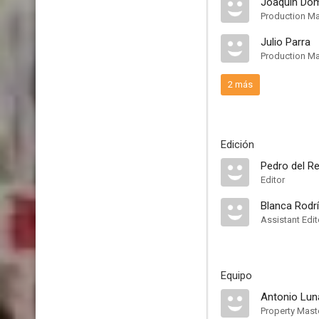
Joaquín Do
Production M
Julio Parra
Production M
2 más
Edición
Pedro del R
Editor
Blanca Rodr
Assistant Edit
Equipo
Antonio Lun
Property Mast