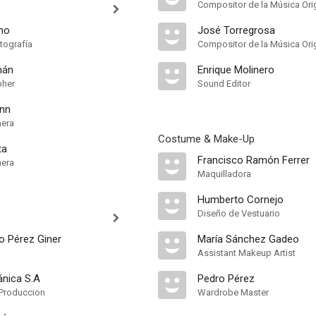
Compositor de la Música Orig
no
José Torregrosa
tografía
Compositor de la Música Orig
mán
Enrique Molinero
pher
Sound Editor
nn
mera
Costume & Make-Up
ta
Francisco Ramón Ferrer
mera
Maquilladora
Humberto Cornejo
Diseño de Vestuario
o Pérez Giner
María Sánchez Gadeo
Assistant Makeup Artist
ánica S.A
Pedro Pérez
Produccion
Wardrobe Master