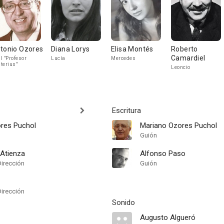
tonio Ozores
Diana Lorys
Elisa Montés
Roberto
Camardiel
l "Profesor
Lucía
Mercedes
terius"
Leoncio
Escritura
res Puchol
Mariano Ozores Puchol
Guión
 Atienza
Alfonso Paso
Dirección
Guión
Dirección
Sonido
Augusto Algueró