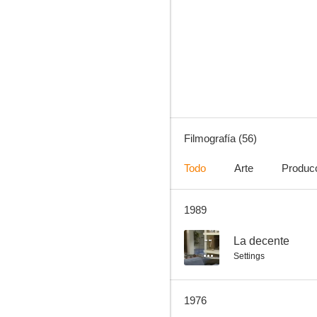
¡Ahí va otro recluta!
7.0
Filmografía (56)
Todo
Arte
Produc
1989
Si Fulano fuese Mengano
7.0
--
La decente
Settings
1976