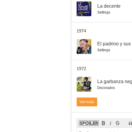
--
La decente
Settings
Las hijas de Helena
1974
7.0
5.0
El padrino y sus
Settings
1972
--
La garbanza neg
Decorados
Las muchachas de azul
Ver todo
6.0