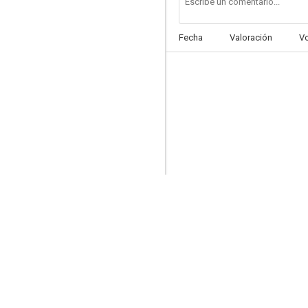
Fecha
Valoración
V
Malenka
6.0
Suspendido en sinvergüenza
6.0