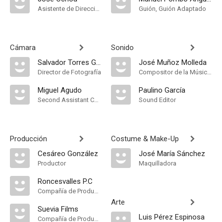
Asistente de Dirección
Guión, Guión Adaptado
Cámara
Sonido
Salvador Torres Garriga
José Muñoz Molleda
Director de Fotografía
Compositor de la Música Original
Miguel Agudo
Paulino García
Second Assistant Camera
Sound Editor
Producción
Costume & Make-Up
Cesáreo González
José María Sánchez
Productor
Maquilladora
Roncesvalles P.C
Compañía de Produccion
Arte
Suevia Films
Luis Pérez Espinosa
Compañía de Produccion