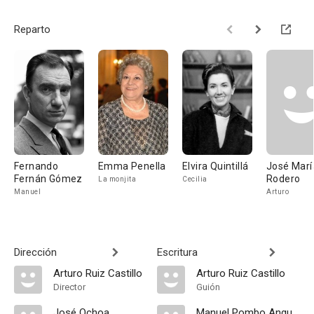
Reparto
Fernando
Emma Penella
Elvira Quintillá
José Marí
Fernán Gómez
Rodero
La monjita
Cecilia
Manuel
Arturo
Dirección
Escritura
Arturo Ruiz Castillo
Arturo Ruiz Castillo
Director
Guión
José Ochoa
Manuel Pombo Angulo