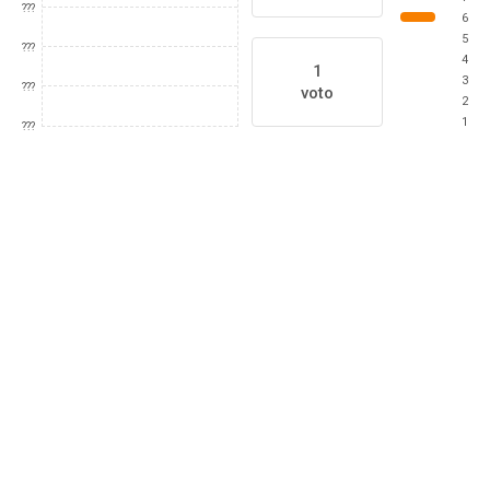
???
6
5
???
4
1
3
???
voto
2
1
???