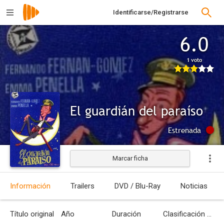
Identificarse/Registrarse
6.0
1 voto
El guardián del paraíso
Estrenada
Marcar ficha
Información
Trailers
DVD / Blu-Ray
Noticias
Título original
Año
Duración
Clasificación por edades