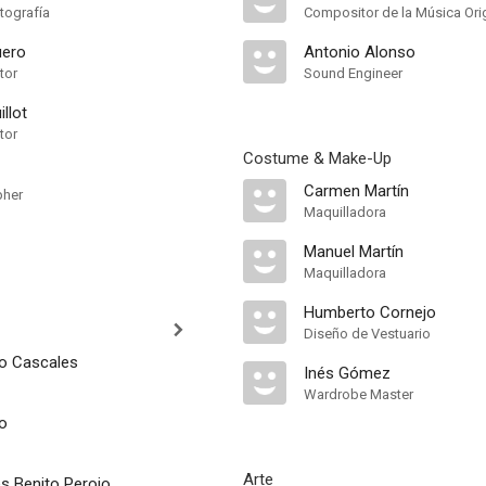
tografía
Compositor de la Música Orig
uero
Antonio Alonso
tor
Sound Engineer
llot
tor
Costume & Make-Up
z
Carmen Martín
pher
Maquilladora
Manuel Martín
Maquilladora
Humberto Cornejo
Diseño de Vestuario
o Cascales
Inés Gómez
Wardrobe Master
jo
Arte
s Benito Perojo