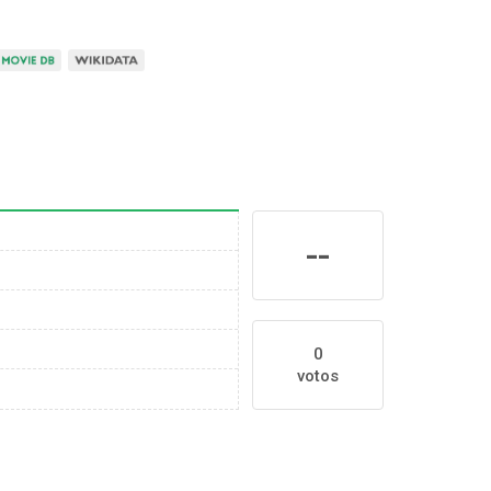
--
0
votos