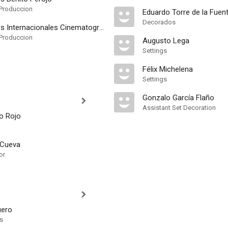
Produccion
Eduardo Torre de la Fuen
Decorados
Producciones Internacionales Cinematográficas Asociadas
Produccion
Augusto Lega
Settings
Félix Michelena
Settings
Gonzalo García Flaño
Assistant Set Decoration
o Rojo
 Cueva
or
uero
ts