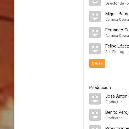
Director de Fo
Miguel Barq
Camera Opera
Fernando Gui
Camera Opera
Felipe Lópe
Still Photogra
2 más
Producción
José Antoni
Productor
Benito Pero
Productor
Produccione