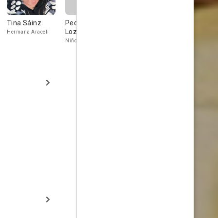
Tina Sáinz
Pedro Luis
Álvaro de Luna
David Areu
Lozano
Hermana Araceli
Comandante Rojo
Teniente Garc
Niño