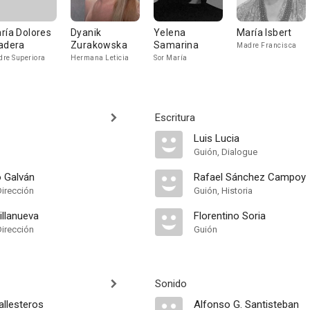
ría Dolores
Dyanik
Yelena
María Isbert
adera
Zurakowska
Samarina
Madre Francisca
re Superiora
Hermana Leticia
Sor María
Escritura
Luis Lucia
Guión, Dialogue
o Galván
Rafael Sánchez Campoy
Dirección
Guión, Historia
illanueva
Florentino Soria
Dirección
Guión
Sonido
allesteros
Alfonso G. Santisteban