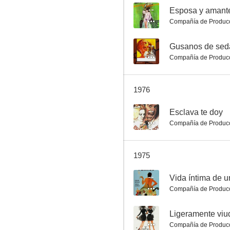
--
Esposa y amant
Compañía de Produc
A mí las mujeres, ni fu ni fa
--
Gusanos de sed
Compañía de Produc
--
1976
--
Esclava te doy
Compañía de Produc
1975
El violador y sus mujeres a la sombra de un recuerdo
--
Vida íntima de u
--
Compañía de Produc
--
Ligeramente viu
Compañía de Produc