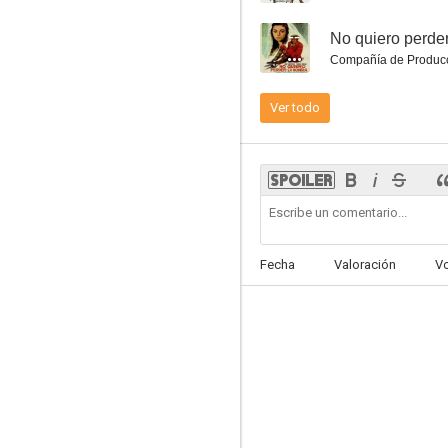
--
No quiero perder
Compañía de Produc
Ver todo
Gusanos de seda
--
Fecha
Valoración
V
Obsesión
--