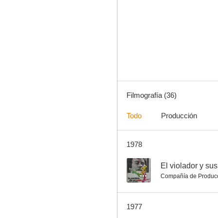
La graduada
6.4
Filmografía (36)
Todo
Producción
1978
Dos chicas de revista
6.0
--
El violador y su
Compañía de Produc
1977