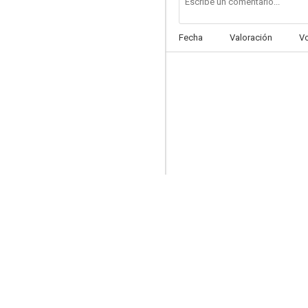
Fecha
Valoración
V
Dos cuentos para dos
5.5
El piyayo
--