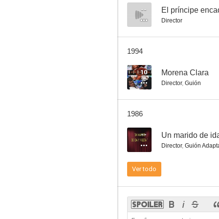
--
El príncipe enc
Director
Tómbola
1994
6.0
10
Morena Clara
Director
,
Guión
1986
--
Un marido de ida
Director
,
Guión Adapt
Esa voz es una mina
Ver todo
6.0