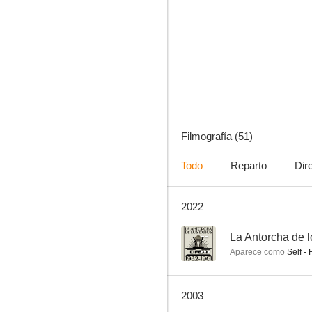
Zampo y yo
8.0
Filmografía (51)
Todo
Reparto
Dir
2022
El hombre que se quiso matar
7.4
--
La Antorcha de l
Aparece como
Self - 
2003