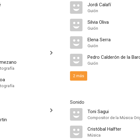
é
Jordi Calafí
Guión
Silvia Oliva
Guión
Elena Serra
Guión
Pedro Calderón de la Bar
rmezano
Guión
tografía
2 más
loa
tografía
Sonido
Toni Sagui
Compositor de la Música Orig
rtin
Cristóbal Halfter
Música