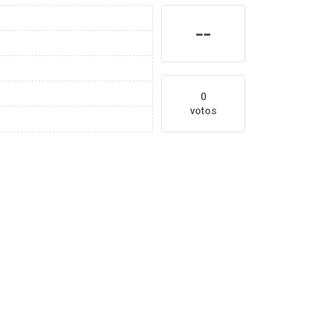
--
0
votos