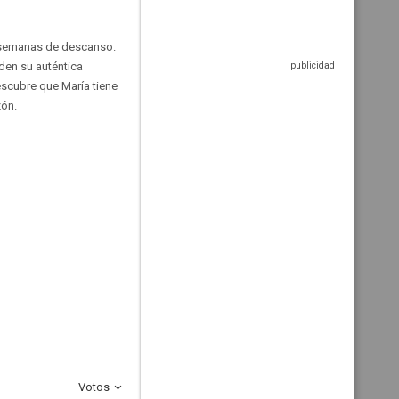
s semanas de descanso.
nden su auténtica
escubre que María tiene
zón.
Votos