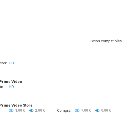
Sitios compatibles
ios:
HD
Prime Video
ón:
HD
rime Video Store
SD
1.99 €
HD
2.99 €
Compra:
SD
7.99 €
HD
9.99 €