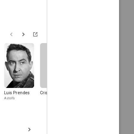
Luis Prendes
Cristina Solà
María Mahor
Pep Torren
Astolfo
Rosaura