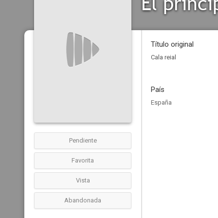
El prínc
Título original
Cala reial
País
España
Pendiente
Favorita
Vista
Abandonada