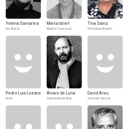
Yelena Samarina
María Isbert
Tina Sáinz
Sor María
Madre Francisca
Hermana Araceli
Pedro Luis Lozano
Álvaro de Luna
David Areu
Niño
Comandante Rojo
Teniente García